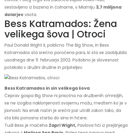
sestavljeno iz bazena in čolnarne, v Miamiju
3,7 milijona
dolarjev
vsota.
Bess Katramados: Žena
velikega šova | Otroci
Paul Donald Wight II, poklicno The Big Show, in Bess
Katramados sta srečno poročena para, ki sta se zaobljubila
usodnega dne 11. februarja 2002. Podobno je slovesnost
potekala v družini družine in prijateljev.
Bess Katramados in sin velikega šova
Čeprav gospa Big Show ni prisotna na družbenih omrežjih,
se ne izogiba naklonjenosti svojemu možu, medtem ko je v
javnosti. Na enak način je srečni par utrdil zakon tako, da
sta bila ponosna starša do sina in hčere.
Tudi Bess je mačeha
Zapri Wight,
Pavlova hči iz prejšnjega
zakona z
Melissa Ann Pavis.
Poleg tega narava med