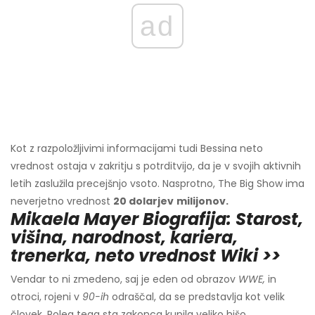
ad
Kot z razpoložljivimi informacijami tudi Bessina neto
vrednost ostaja v zakritju s potrditvijo, da je v svojih aktivnih
letih zaslužila precejšnjo vsoto. Nasprotno, The Big Show ima
neverjetno vrednost
20 dolarjev
milijonov.
Mikaela Mayer Biografija: Starost,
višina, narodnost, kariera,
trenerka, neto vrednost Wiki >>
Vendar to ni zmedeno, saj je eden od obrazov
WWE,
in
otroci, rojeni v
90-ih
odraščal, da se predstavlja kot velik
človek. Poleg tega sta zakonca kupila veliko hišo,