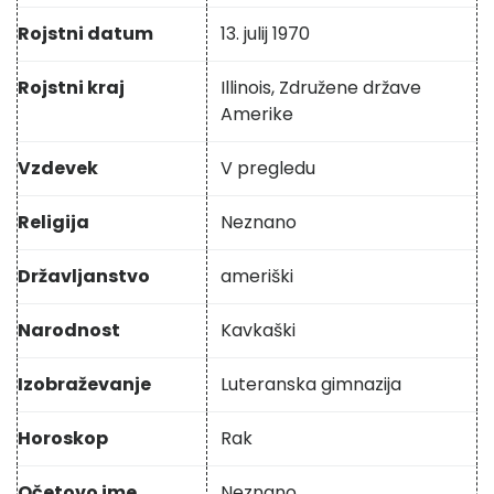
Rojstni datum
13. julij 1970
Rojstni kraj
Illinois, Združene države
Amerike
Vzdevek
V pregledu
Religija
Neznano
Državljanstvo
ameriški
Narodnost
Kavkaški
Izobraževanje
Luteranska gimnazija
Horoskop
Rak
Očetovo ime
Neznano