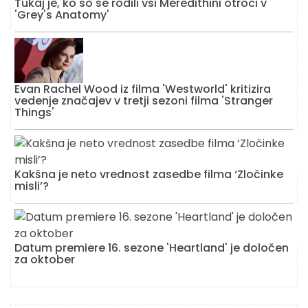
Tukaj je, ko so se rodili vsi Meredithini otroci v
'Grey's Anatomy'
Evan Rachel Wood iz filma 'Westworld' kritizira
vedenje značajev v tretji sezoni filma 'Stranger
Things'
Kakšna je neto vrednost zasedbe filma ‘Zločinke
misli’?
Datum premiere 16. sezone 'Heartland' je določen
za oktober