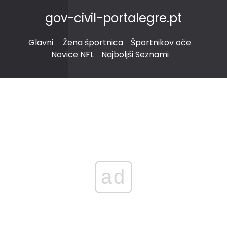
gov-civil-portalegre.pt
Glavni
Žena športnica
Športnikov oče
Novice NFL
Najboljši Seznami
ad