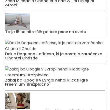
Žena Michaela Chandlerja Brie Willett in njuni
otroci
To je 15 najhitrejših pasem psov na svetu
Dekle Daquana Jeffriesa, ki je postalo zaročenka
Chantel Christie
Zakaj bo Google v Evropi nehal klicati igre
Freemium 'Brezplačno'