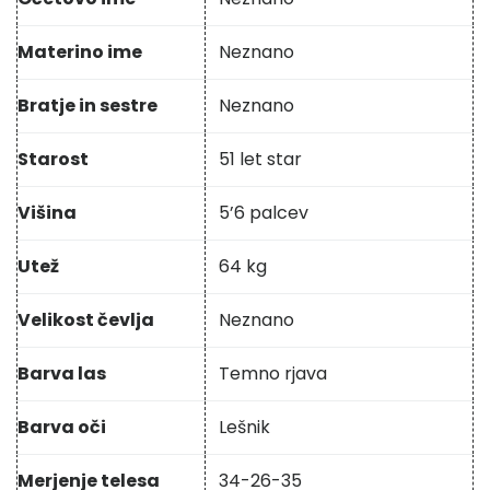
Materino ime
Neznano
Bratje in sestre
Neznano
Starost
51 let star
Višina
5’6 palcev
Utež
64 kg
Velikost čevlja
Neznano
Barva las
Temno rjava
Barva oči
Lešnik
Merjenje telesa
34-26-35