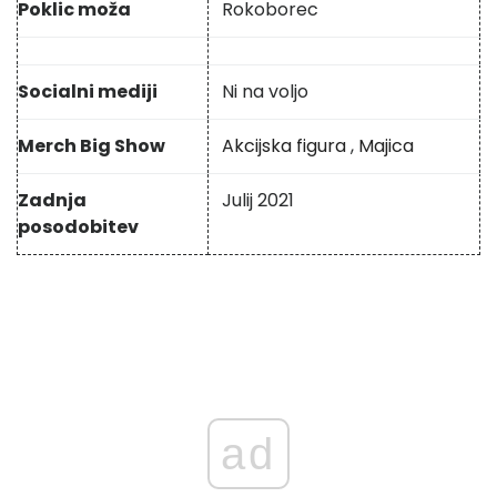
Poklic moža
Rokoborec
Socialni mediji
Ni na voljo
Merch Big Show
Akcijska figura
,
Majica
Zadnja
Julij 2021
posodobitev
ad