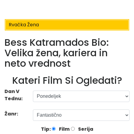
Rvačka Žena
Bess Katramados Bio:
Velika žena, kariera in
neto vrednost
Kateri Film Si Ogledati?
Dan V
Tednu:
Žanr:
Tip:
Film
Serija