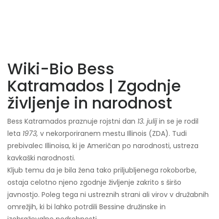
Wiki-Bio Bess
Katramados | Zgodnje
življenje in narodnost
Bess Katramados praznuje rojstni dan
13. julij
in se je rodil
leta
1973,
v nekorporiranem mestu Illinois (ZDA). Tudi
prebivalec Illinoisa, ki je Američan po narodnosti, ustreza
kavkaški narodnosti.
Kljub temu da je bila žena tako priljubljenega rokoborbe,
ostaja celotno njeno zgodnje življenje zakrito s širšo
javnostjo. Poleg tega ni ustreznih strani ali virov v družabnih
omrežjih, ki bi lahko potrdili Bessine družinske in