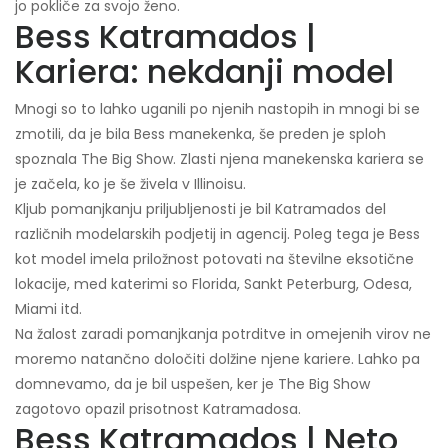
jo pokliče za svojo ženo.
Bess Katramados |
Kariera: nekdanji model
Mnogi so to lahko uganili po njenih nastopih in mnogi bi se
zmotili, da je bila Bess manekenka, še preden je sploh
spoznala The Big Show. Zlasti njena manekenska kariera se
je začela, ko je še živela v Illinoisu.
Kljub pomanjkanju priljubljenosti je bil Katramados del
različnih modelarskih podjetij in agencij. Poleg tega je Bess
kot model imela priložnost potovati na številne eksotične
lokacije, med katerimi so Florida, Sankt Peterburg, Odesa,
Miami itd.
Na žalost zaradi pomanjkanja potrditve in omejenih virov ne
moremo natančno določiti dolžine njene kariere. Lahko pa
domnevamo, da je bil uspešen, ker je The Big Show
zagotovo opazil prisotnost Katramadosa.
Bess Katramados | Neto