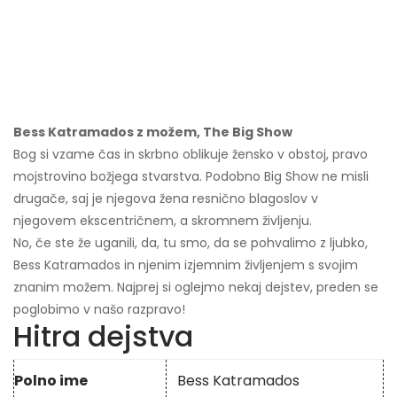
Bess Katramados z možem, The Big Show
Bog si vzame čas in skrbno oblikuje žensko v obstoj, pravo
mojstrovino božjega stvarstva. Podobno Big Show ne misli
drugače, saj je njegova žena resnično blagoslov v
njegovem ekscentričnem, a skromnem življenju.
No, če ste že uganili, da, tu smo, da se pohvalimo z ljubko,
Bess Katramados in njenim izjemnim življenjem s svojim
znanim možem. Najprej si oglejmo nekaj dejstev, preden se
poglobimo v našo razpravo!
Hitra dejstva
Polno ime
Bess Katramados