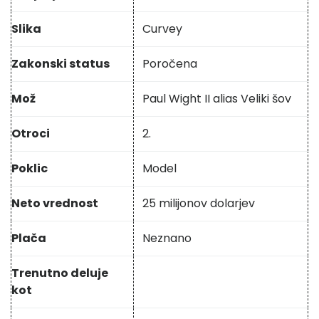
Slika
Curvey
Zakonski status
Poročena
Mož
Paul Wight II alias Veliki šov
Otroci
2.
Poklic
Model
Neto vrednost
25 milijonov dolarjev
Plača
Neznano
Trenutno deluje
kot