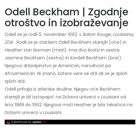
Odell Beckham | Zgodnje
otroštvo in izobraževanje
Odell se je rodil
5. november 1992,
v
Baton Rouge, Louisiana,
ZDA
. Rodil se je staršem
Odell Beckham starejši
(oče) in
Heather Van Norman
(mati). Ima dva brata in sestre;
Jasmine Beckham (sestra) in Kordell Beckham (brat).
Njegovo državljanstvo je Američan, narodnost pa
Afroameričan. Ni znano, katere vere se drži ali se je sploh
sploh drži.
Odell prihaja iz atletske družine. Njegov oče Beckham
starejši je bil izstopajoč na Državni univerzi v Louisiani od
leta 1989 do 1992. Njegova mati Heather je bila tekačica na
Državni univerzi v Louisiani.