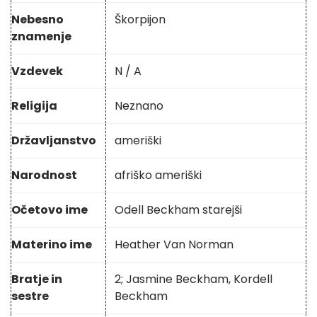
Nebesno
Škorpijon
znamenje
Vzdevek
N / A
Religija
Neznano
Državljanstvo
ameriški
Narodnost
afriško ameriški
Očetovo ime
Odell Beckham starejši
Materino ime
Heather Van Norman
Bratje in
2; Jasmine Beckham, Kordell
sestre
Beckham