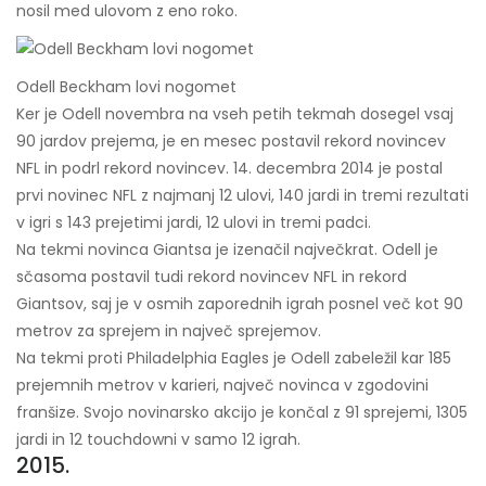
nosil med ulovom z eno roko.
Odell Beckham lovi nogomet
Ker je Odell novembra na vseh petih tekmah dosegel vsaj
90 jardov prejema, je en mesec postavil rekord novincev
NFL in podrl rekord novincev. 14. decembra 2014 je postal
prvi novinec NFL z najmanj 12 ulovi, 140 jardi in tremi rezultati
v igri s 143 prejetimi jardi, 12 ulovi in ​​tremi padci.
Na tekmi novinca Giantsa je izenačil največkrat. Odell je
sčasoma postavil tudi rekord novincev NFL in rekord
Giantsov, saj je v osmih zaporednih igrah posnel več kot 90
metrov za sprejem in največ sprejemov.
Na tekmi proti Philadelphia Eagles je Odell zabeležil kar 185
prejemnih metrov v karieri, največ novinca v zgodovini
franšize. Svojo novinarsko akcijo je končal z 91 sprejemi, 1305
jardi in 12 touchdowni v samo 12 igrah.
2015.