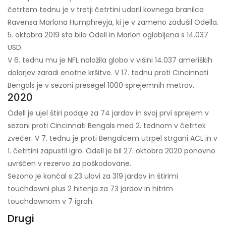
četrtem tednu je v tretji četrtini udaril kovnega branilca
Ravensa Marlona Humphreyja, ki je v zameno zadušil Odella.
5. oktobra 2019 sta bila Odell in Marlon oglobljena s 14.037
USD.
V 6. tednu mu je NFL naložila globo v višini 14.037 ameriških
dolarjev zaradi enotne kršitve. V 17. tednu proti Cincinnati
Bengals je v sezoni presegel 1000 sprejemnih metrov.
2020
Odell je ujel štiri podaje za 74 jardov in svoj prvi sprejem v
sezoni proti Cincinnati Bengals med 2. tednom v četrtek
zvečer. V 7. tednu je proti Bengalcem utrpel strgani ACL in v
1. četrtini zapustil igro. Odell je bil 27. oktobra 2020 ponovno
uvrščen v rezervo za poškodovane.
Sezono je končal s 23 ulovi za 319 jardov in štirimi
touchdowni plus 2 hitenja za 73 jardov in hitrim
touchdownom v 7 igrah.
Drugi