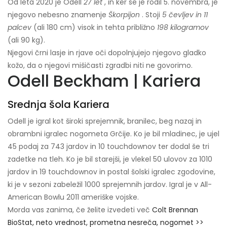
Od leta 2020 je Odell
27 let
, in ker se je rodil 5. novembra, je
njegovo nebesno znamenje
Škorpijon
. Stoji
5 čevljev in 11
palcev
(ali 180 cm) visok in tehta približno
198 kilogramov
(ali 90 kg).
Njegovi črni lasje in rjave oči dopolnjujejo njegovo gladko
kožo, da o njegovi mišičasti zgradbi niti ne govorimo.
Odell Beckham | Kariera
Srednja šola Kariera
Odell je igral kot široki sprejemnik, branilec, beg nazaj in
obrambni igralec nogometa Grčije. Ko je bil mladinec, je ujel
45 podaj za 743 jardov in 10 touchdownov ter dodal še tri
zadetke na tleh. Ko je bil starejši, je vlekel 50 ulovov za 1010
jardov in 19 touchdownov in postal šolski igralec zgodovine,
ki je v sezoni zabeležil 1000 sprejemnih jardov. Igral je v All-
American Bowlu 2011 ameriške vojske.
Morda vas zanima, če želite izvedeti več
Colt Brennan
BioStat, neto vrednost, prometna nesreča, nogomet >>