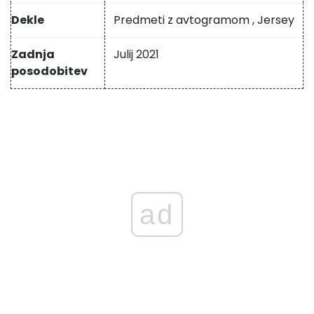
Dekle
Predmeti z avtogramom
,
Jersey
Zadnja
Julij 2021
posodobitev
ad