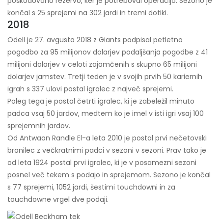
poškodovano rezervo, ker je potreboval operacijo. Sezono je
končal s 25 sprejemi na 302 jardi in tremi dotiki.
2018
Odell je 27. avgusta 2018 z Giants podpisal petletno
pogodbo za 95 milijonov dolarjev podaljšanja pogodbe z 41
milijoni dolarjev v celoti zajamčenih s skupno 65 milijoni
dolarjev jamstev. Tretji teden je v svojih prvih 50 kariernih
igrah s 337 ulovi postal igralec z največ sprejemi.
Poleg tega je postal četrti igralec, ki je zabeležil minuto
padca vsaj 50 jardov, medtem ko je imel v isti igri vsaj 100
sprejemnih jardov.
Od Antwaan Randle El-a leta 2010 je postal prvi nečetovski
branilec z večkratnimi padci v sezoni v sezoni. Prav tako je
od leta 1924 postal prvi igralec, ki je v posamezni sezoni
posnel več tekem s podajo in sprejemom. Sezono je končal
s 77 sprejemi, 1052 jardi, šestimi touchdowni in za
touchdowne vrgel dve podaji.