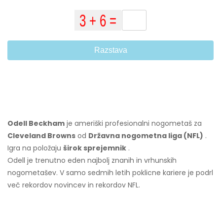
Razstava
Odell Beckham
je ameriški profesionalni nogometaš za
Cleveland Browns
od
Državna nogometna liga (NFL)
.
Igra na položaju
širok sprejemnik
.
Odell je trenutno eden najbolj znanih in vrhunskih
nogometašev. V samo sedmih letih poklicne kariere je podrl
več rekordov novincev in rekordov NFL.