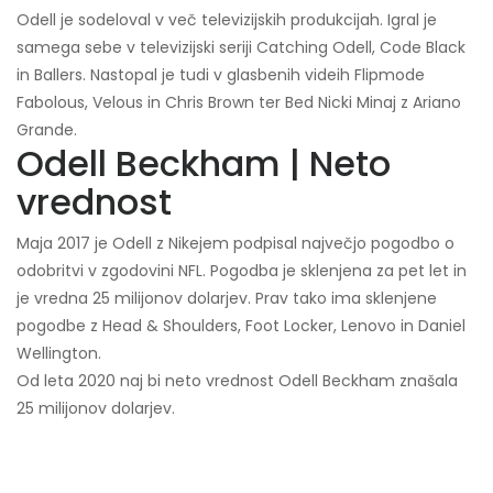
Odell je sodeloval v več televizijskih produkcijah. Igral je
samega sebe v televizijski seriji Catching Odell, Code Black
in Ballers. Nastopal je tudi v glasbenih videih Flipmode
Fabolous, Velous in Chris Brown ter Bed Nicki Minaj z Ariano
Grande.
Odell Beckham | Neto
vrednost
Maja 2017 je Odell z Nikejem podpisal največjo pogodbo o
odobritvi v zgodovini NFL. Pogodba je sklenjena za pet let in
je vredna 25 milijonov dolarjev. Prav tako ima sklenjene
pogodbe z Head & Shoulders, Foot Locker, Lenovo in Daniel
Wellington.
Od leta 2020 naj bi neto vrednost Odell Beckham znašala
25 milijonov dolarjev.