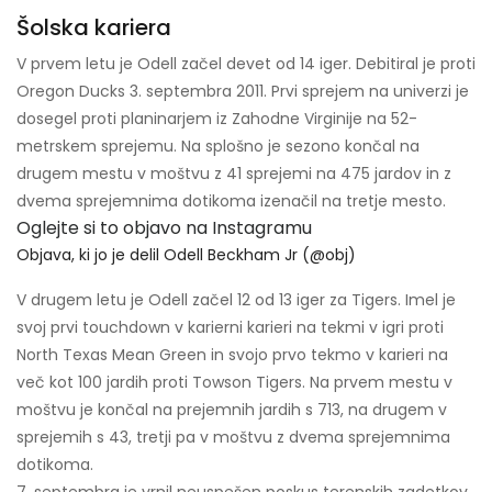
Šolska kariera
V prvem letu je Odell začel devet od 14 iger. Debitiral je proti
Oregon Ducks 3. septembra 2011. Prvi sprejem na univerzi je
dosegel proti planinarjem iz Zahodne Virginije na 52-
metrskem sprejemu. Na splošno je sezono končal na
drugem mestu v moštvu z 41 sprejemi na 475 jardov in z
dvema sprejemnima dotikoma izenačil na tretje mesto.
Oglejte si to objavo na Instagramu
Objava, ki jo je delil Odell Beckham Jr (@obj)
V drugem letu je Odell začel 12 od 13 iger za Tigers. Imel je
svoj prvi touchdown v karierni karieri na tekmi v igri proti
North Texas Mean Green in svojo prvo tekmo v karieri na
več kot 100 jardih proti Towson Tigers. Na prvem mestu v
moštvu je končal na prejemnih jardih s 713, na drugem v
sprejemih s 43, tretji pa v moštvu z dvema sprejemnima
dotikoma.