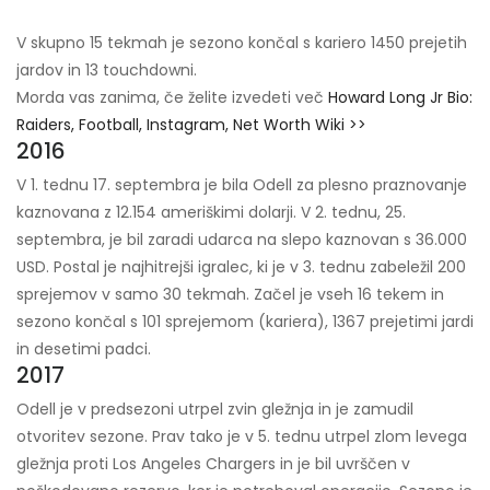
V skupno 15 tekmah je sezono končal s kariero 1450 prejetih
jardov in 13 touchdowni.
Morda vas zanima, če želite izvedeti več
Howard Long Jr Bio:
Raiders, Football, Instagram, Net Worth Wiki >>
2016
V 1. tednu 17. septembra je bila Odell za plesno praznovanje
kaznovana z 12.154 ameriškimi dolarji. V 2. tednu, 25.
septembra, je bil zaradi udarca na slepo kaznovan s 36.000
USD. Postal je najhitrejši igralec, ki je v 3. tednu zabeležil 200
sprejemov v samo 30 tekmah. Začel je vseh 16 tekem in
sezono končal s 101 sprejemom (kariera), 1367 prejetimi jardi
in desetimi padci.
2017
Odell je v predsezoni utrpel zvin gležnja in je zamudil
otvoritev sezone. Prav tako je v 5. tednu utrpel zlom levega
gležnja proti Los Angeles Chargers in je bil uvrščen v