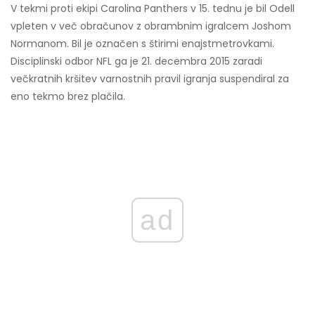
V tekmi proti ekipi Carolina Panthers v 15. tednu je bil Odell
vpleten v več obračunov z obrambnim igralcem Joshom
Normanom. Bil je označen s štirimi enajstmetrovkami.
Disciplinski odbor NFL ga je 21. decembra 2015 zaradi
večkratnih kršitev varnostnih pravil igranja suspendiral za
eno tekmo brez plačila.
ad