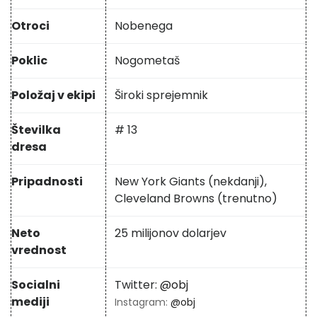
Otroci
Nobenega
Poklic
Nogometaš
Položaj v ekipi
Široki sprejemnik
Številka
# 13
dresa
Pripadnosti
New York Giants (nekdanji),
Cleveland Browns (trenutno)
Neto
25 milijonov dolarjev
vrednost
Socialni
Twitter:
@obj
mediji
Instagram:
@obj