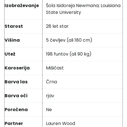
Izobraževanje
Šola Isidoreja Newmana; Louisiana
State University
Starost
28 let star
Višina
5 čevljev (ali 180 cm)
Utež
198 funtov (ali 90 kg)
Karoserija
Mišičast
Barva las
Črna
Barva oči
rjav
Poročena
Ne
Partner
Lauren Wood