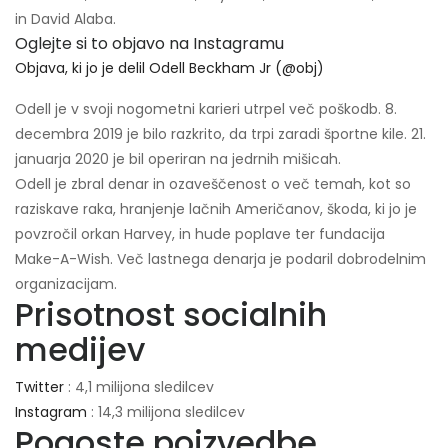
in David Alaba.
Oglejte si to objavo na Instagramu
Objava, ki jo je delil Odell Beckham Jr (@obj)
Odell je v svoji nogometni karieri utrpel več poškodb. 8.
decembra 2019 je bilo razkrito, da trpi zaradi športne kile. 21.
januarja 2020 je bil operiran na jedrnih mišicah.
Odell je zbral denar in ozaveščenost o več temah, kot so
raziskave raka, hranjenje lačnih Američanov, škoda, ki jo je
povzročil orkan Harvey, in hude poplave ter fundacija
Make-A-Wish. Več lastnega denarja je podaril dobrodelnim
organizacijam.
Prisotnost socialnih
medijev
Twitter
: 4,1 milijona sledilcev
Instagram
: 14,3 milijona sledilcev
Pogoste poizvedbe