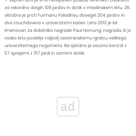
7. septembra je vrnil neuspešen poskus terenskih zadetkov
za rekordno dolgih 109 jardov in dotik v mladinskem letu. 26.
oktobra je proti Furmanu Paladinsu dosegel 204 jardov in
dva touchdowna v univerzitetni karieri. Leta 2013 je bil
imenovan za dobitnika nagrade Paul Hornung; nagrada, ki jo
vsako leto podelijo najbolj vsestranskemu igralcu velikega
univerzitetnega nogometa. Na splošno je sezono končal z
57 sprejemi z 1117 jardi in osmimi dotiki.
ad