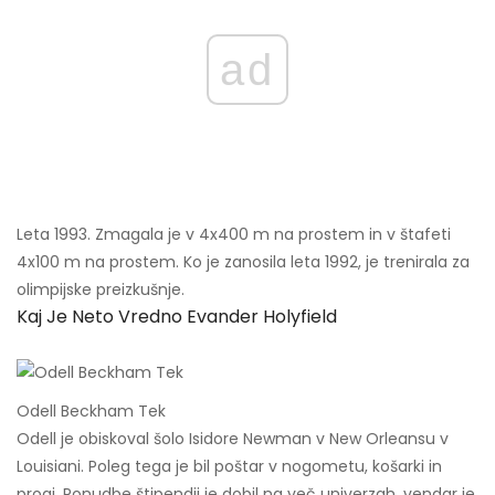
ad
Leta 1993. Zmagala je v 4x400 m na prostem in v štafeti
4x100 m na prostem. Ko je zanosila leta 1992, je trenirala za
olimpijske preizkušnje.
Kaj Je Neto Vredno Evander Holyfield
Odell Beckham Tek
Odell je obiskoval šolo Isidore Newman v New Orleansu v
Louisiani. Poleg tega je bil poštar v nogometu, košarki in
progi. Ponudbe štipendij je dobil na več univerzah, vendar je