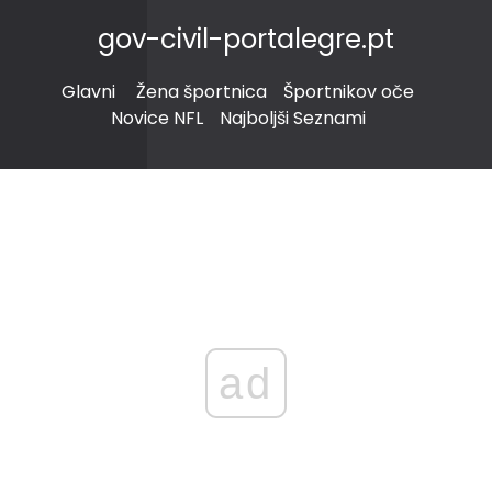
gov-civil-portalegre.pt
Glavni
Žena športnica
Športnikov oče
Novice NFL
Najboljši Seznami
ad