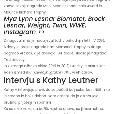
znova osvojil nagrado Mark Messier Leadership Award in
Maurice Richard Trophy.
Mya Lynn Lesnar Biomater, Brock
Lesnar, Weight, Twin, WWE,
Instagram >>
Zmagovalni niz je nadaljeval tudi v prihodnjih letih. V
2014,
Sidney je prejel nagrado Hart Memorial Trophy in drugo
nagrado Art Ros, ki je dosegla 104 točke, sledila je nagrada
Ted Lindsay.
In z zmago njihove ekipe
2016 in 2017,
Crosby je pristal kot
eden izmed
100 največjih igralcev NHL
vseh časov.
Intervju s Kathy Leutner
Kathy v intervjuju pravi, da se počuti bolj seksi, ko ni ličil in ko
je srečna in bolj udobna. Nato omeni, da jo osrečujejo
družina, prijatelji in spomini.
Ko se ozre nazaj na božič, rojstne dneve, se ji nasmehne.