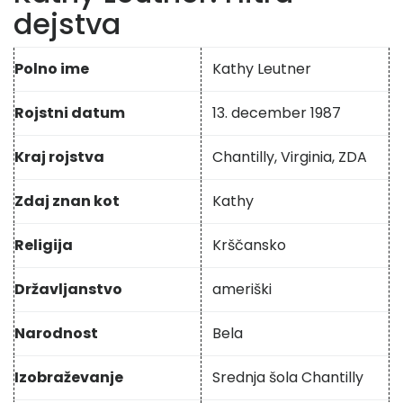
dejstva
Polno ime
Kathy Leutner
Rojstni datum
13. december 1987
Kraj rojstva
Chantilly, Virginia, ZDA
Zdaj znan kot
Kathy
Religija
Krščansko
Državljanstvo
ameriški
Narodnost
Bela
Izobraževanje
Srednja šola Chantilly