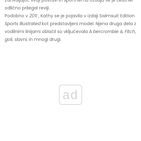
Zahvaljujoč svoji postavi in ​​športnemu ozadju se je Leutner
odlično prilegal reviji.
Podobno v
2011
, Kathy se je pojavila v izdaji Swimsuit Edition
Sports Illustrated
kot predstavljeni model. Njena druga dela z
vodilnimi linijami oblačil so vključevala A
bercrombie & Fitch,
goli, slavni,
in mnogi drugi.
ad