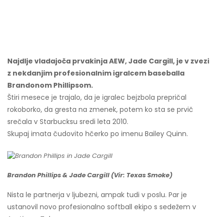
Najdlje vladajoča prvakinja AEW, Jade Cargill, je v zvezi
z nekdanjim profesionalnim igralcem baseballa
Brandonom Phillipsom.
Štiri mesece je trajalo, da je igralec bejzbola prepričal
rokoborko, da gresta na zmenek, potem ko sta se prvič
srečala v Starbucksu sredi leta 2010.
Skupaj imata čudovito hčerko po imenu Bailey Quinn.
Brandon Phillips & Jade Cargill (Vir: Texas Smoke)
Nista le partnerja v ljubezni, ampak tudi v poslu. Par je
ustanovil novo profesionalno softball ekipo s sedežem v