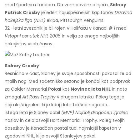
med športnim fandom. Da vam povem o njem,
Sidney
Patrick Crosby
je eden najuspešnejših kapitanov
Državna
hokejska liga (NHL)
ekipa, Pittsburgh Penguins.
32 -letni zvezdnik je bil rojen v Halifaxu v Kanadi
# 1
med
Vstopni osnutek NHL 2005
in velja za enega najboljših
hokejistov vseh časov.
Sidney Crosby
Resnično v čast, Sidney je svoje sposobnosti pokazal že od
malih nog. Med začetniško sezono je končal kot podprvak
za Calder Memorial
Pokal
kot
Novinec leta NHL
in nato
zmagal
Art Ross Trophy
v drugem letniku. Poleg tega je
najmlajši igralec, ki je kdaj dobil takšno nagrado.
Istega leta je Sidney dobil
(MVP) Najbolj dragocen igralec
naslov in celo osvojil Hart Memorial Trophy. Poleg svojih
dosežkov je Kanadčan postal tudi najmlajši kapetan v
zgodovini NHL, ki je osvojil Stanleyjev pokal.