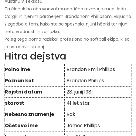
Austinu v Teksasu.
Ta članek bo obravnaval romantično razmerje med Jade
Cargill in njenim partnerjem Brandonom Phillipsom, vključno
z zgodbo o tem, kako sta se spoznala, njuni hčerki ter njuni
neto vrednosti in zaslužku.
Poleg tega bomo raziskali profesionalno softball ekipo, ki so
jo ustanovili skupaj.
Hitra dejstva
Polno ime
Brandon Emil Phillips
Poznan kot
Brandon Phillips
Rojstni datum
28. junij 1981
starost
41 let star
Nebesno znamenje
Rak
Očetovo ime
James Phillips