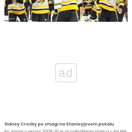
ad
Sidney Crosby po zmagi na Stanleyjevem pokalu
Po zmagi v sezoni 2009-10 je za najboljšega strelca v ligi NHL