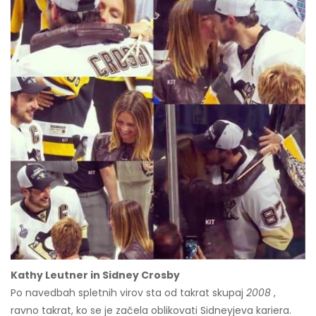
Kathy Leutner in Sidney Crosby
Po navedbah spletnih virov sta od takrat skupaj
2008
,
ravno takrat, ko se je začela oblikovati Sidneyjeva kariera.