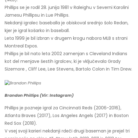
Phillips se je rodil 28. junija 1981 v Raleighu v Severni Karolini
Jamesu Phillipsu in Lue Phillips.
Nekdanji igralec baseballa je obiskoval srednjo šolo Redan,
kjer je igral košarko in baseball.
Leta 1999 je bil izbran v drugem krogu nabora MLB s strani
Montreal Expos.
Phillips je bil nato leta 2002 zamenjan s Cleveland Indians
kot del menjave šestih igralcev, ki je vključevala Grady
Sizemore , Cliff Lee, Lee Stevens, Bartolo Colon in Tim Drew.
Brandon Phillips (Vir: Instagram)
Phillips je pozneje igral za Cincinnati Reds (2006-2016),
Atlanta Braves (2017), Los Angeles Angels (2017) in Boston
Red Sox (2018).
V vsej svoji karieri nekdanji rdeči drugi baseman je prejel tri