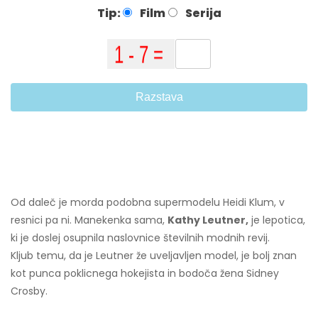
Tip:
Film
Serija
Razstava
Od daleč je morda podobna supermodelu Heidi Klum, v
resnici pa ni. Manekenka sama,
Kathy Leutner,
je lepotica,
ki je doslej osupnila naslovnice številnih modnih revij.
Kljub temu, da je Leutner že uveljavljen model, je bolj znan
kot punca poklicnega hokejista in bodoča žena Sidney
Crosby.