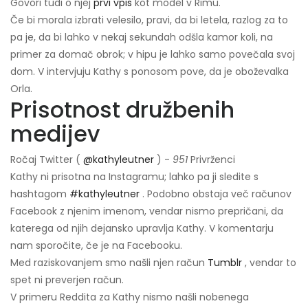
Govori tudi o njej
prvi vpis
kot model v Rimu.
Če bi morala izbrati velesilo, pravi, da bi letela, razlog za to
pa je, da bi lahko v nekaj sekundah odšla kamor koli, na
primer za domač obrok; v hipu je lahko samo povečala svoj
dom. V intervjuju Kathy s ponosom pove, da je oboževalka
Orla.
Prisotnost družbenih
medijev
Ročaj Twitter (
@kathyleutner
) -
951
Privrženci
Kathy ni prisotna na Instagramu; lahko pa ji sledite s
hashtagom
#kathyleutner
. Podobno obstaja več računov
Facebook z njenim imenom, vendar nismo prepričani, da
katerega od njih dejansko upravlja Kathy. V komentarju
nam sporočite, če je na Facebooku.
Med raziskovanjem smo našli njen račun
Tumblr
, vendar to
spet ni preverjen račun.
V primeru Reddita za Kathy nismo našli nobenega