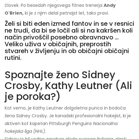
človek. Po besedah ​​njegovega fitnes trenerja
Andy
O'Brien,
ki je z njim delal petnajst let, tako pravi.
Želi si biti eden izmed fantov in se v resnici
ne trudi, da bi se ločil ali si na kakršen koli
način privoščil posebno obravnavo ...
Veliko uživa v običajnih, preprostih
stvareh v življenju in ob običajni običajni
rutini.
Spoznajte ženo Sidney
Crosby, Kathy Leutner (Ali
je poroka?)
Kot vemo, je Kathy Leutner dolgoletna punca in bodoča
žena Sidney Crosby. Je kanadski profesionalni hokejist, ki je
aktiven kot kapetan Pittsburgh Penguins
Nacionalna
hokejska liga (NHL).