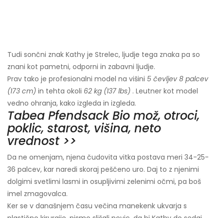
Tudi sončni znak Kathy je Strelec, ljudje tega znaka pa so
znani kot pametni, odporni in zabavni ljudje.
Prav tako je profesionalni model na višini
5 čevljev 8 palcev
(173 cm)
in tehta okoli
62 kg (137 lbs)
. Leutner kot model
vedno ohranja, kako izgleda in izgleda.
Tabea Pfendsack Bio mož, otroci,
poklic, starost, višina, neto
vrednost >>
Da ne omenjam, njena čudovita vitka postava meri 34-25-
36 palcev, kar naredi skoraj peščeno uro. Daj to z njenimi
dolgimi svetlimi lasmi in osupljivimi zelenimi očmi, pa boš
imel zmagovalca.
Ker se v današnjem času večina manekenk ukvarja s