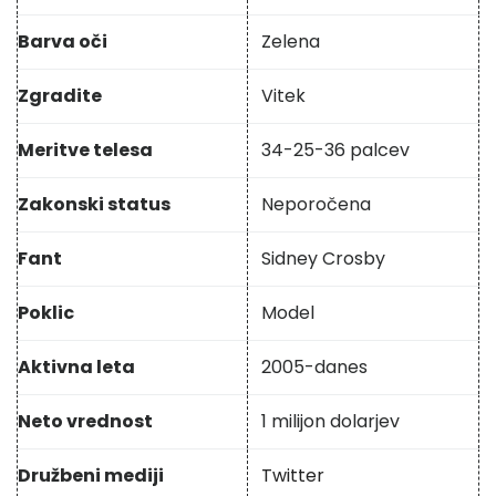
Barva oči
Zelena
Zgradite
Vitek
Meritve telesa
34-25-36 palcev
Zakonski status
Neporočena
Fant
Sidney Crosby
Poklic
Model
Aktivna leta
2005-danes
Neto vrednost
1 milijon dolarjev
Družbeni mediji
Twitter