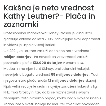
Kakšna je neto vrednost
Kathy Leutner?- Plača in
zaznamki
Profesionalna manekenka Sidney Crosby je v industriji
glamurja aktivna od leta 2005. Zahvaljujoč svoji odpornosti
in videzu je uspela v svoji karieri.
Od
2021
, Je Leutner zaslužil ocenjeno neto vrednost
1
milijon dolarjev
. Po navedbah virov model zasluži
povprečno plačo
132.000 dolarjev
v enem letu.
Medtem ima njen fant Sidney, profesionalni hokejist,
neverjetno bogato vrednost
55 milijonov dolarjev
. Tudi
njegova letna plača znaša
12 milijonov dolarjev
skupaj.
Kljub veliki vsoti je le sedmi najvišje zasluženi hokejist v ligi
NHL. Tudi Crosby ni tak, da bi se razmetaval s svojim
denarjem, zato nimamo pojma, koliko ima v svojem imenu.
Znano ime v svetu hokeja na ledu želi živeti kot povprečen