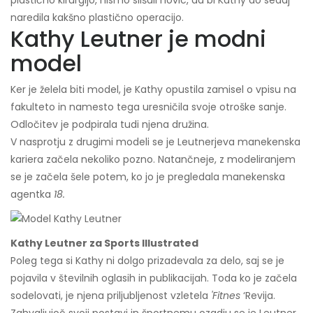
plastično kirurgijo, nismo slišali novic, da bi Kathy do sedaj
naredila kakšno plastično operacijo.
Kathy Leutner je modni
model
Ker je želela biti model, je Kathy opustila zamisel o vpisu na
fakulteto in namesto tega uresničila svoje otroške sanje.
Odločitev je podpirala tudi njena družina.
V nasprotju z drugimi modeli se je Leutnerjeva manekenska
kariera začela nekoliko pozno. Natančneje, z modeliranjem
se je začela šele potem, ko jo je pregledala manekenska
agentka
18.
Kathy Leutner za Sports Illustrated
Poleg tega si Kathy ni dolgo prizadevala za delo, saj se je
pojavila v številnih oglasih in publikacijah. Toda ko je začela
sodelovati, je njena priljubljenost vzletela
'Fitnes
‘Revija.