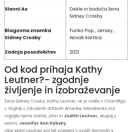
Slavni As
Dekle in bodoča žena
Sidney Crosby
Blagovna znamka
Funko Pop
,
Jersey
,
Sidney Crosby
Novak kartica
Zadnja posodobitev
2021
Od kod prihaja Kathy
Leutner?- zgodnje
življenje in izobraževanje
Žena Sidney Crosby, Kathy Leutner, se je rodila v Chantillyju
v Virginiji v Združenih državah Amerike. Manekenko sta
vzgojila njena starša, John in
Judith Leutner,
skupaj s
sestro,
Jennifer Ann Dybsky.
Obe sestri Leutner sta bili vzgojeni v svojih domovih v