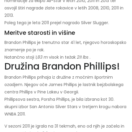
nominacije za ekipo All-Star v letih 2010, 2011 in 2013 ter
osvojil štiri nagrade zlate rokavice v letih 2008, 2010, 2011 in
2013.
Poleg tega je leta 2011 prejel nagrado Silver Slugger.
Meritve starosti in višine
Brandon Phillips je trenutno star 41 let, njegovo horoskopsko
znamenje pa je rak.
Natančno stoji
1,83 m
visok in težak
211 lbs
.
Družina Brandon Phillips!
Brandon Phillips prihaja iz družine z močnim športnim
ozadjem. Njegov oče James Phillips je lastnik bejzbolskega
centra Phillips v Pine Lakeu v Georgii.
Phillipsova sestra, Porsha Phillips, je bila izbrana kot 30.
skupni izbor San Antonio Silver Stars v tretjem krogu nabora
WNBA 2011.
V sezoni 2011 je igrala na 31 tekmah, eno od njih je začela in