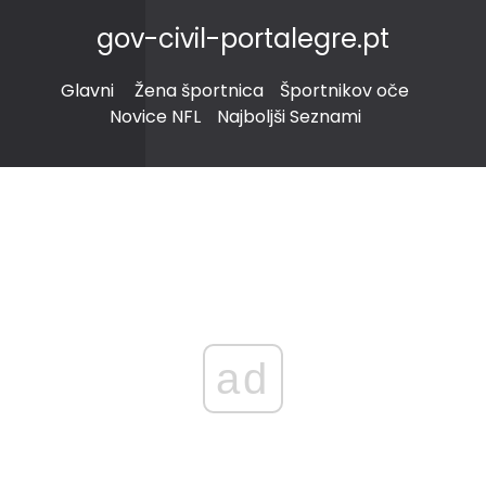
gov-civil-portalegre.pt
Glavni
Žena športnica
Športnikov oče
Novice NFL
Najboljši Seznami
ad