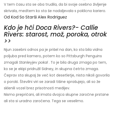
V tem času sta se oba trudila, da bi svoje osebno življenje
skrivala, medtem ko sta še nadaljevala s poklicno kariero.
Od Kod So Starši Alex Rodriguez
Kdo je hči Doca Rivers?- Callie
Rivers: starost, mož, poroka, otrok
>>
Njun zasebni odnos pa je prišel na dan, ko sta bila vidna
poljuba pred kamero, potem ko so Pittsburgh Penguins
zmagali
Stanleyjev pokal
. To je bila druga zmaga po tem,
ko se je ekipi pridružil Sidney, in skupna četrta zmaga.
Čeprav sta skupaj že več kot desetletje, nista nikoli govorila
o poroki. Številni viri se zaradi tišine sprašujejo, ali so že
sklenili vozel brez prisotnosti medijev.
Nismo prepričani, ali imata dvojca skupne zaročne prstane
ali sta si uradno zaročena. Tega se veselimo.