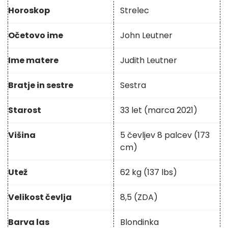
Horoskop
Strelec
Očetovo ime
John Leutner
Ime matere
Judith Leutner
Bratje in sestre
Sestra
Starost
33 let (marca 2021)
Višina
5 čevljev 8 palcev (173
cm)
Utež
62 kg (137 lbs)
Velikost čevlja
8,5 (ZDA)
Barva las
Blondinka