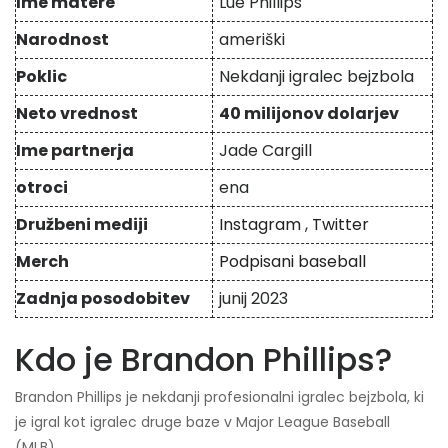
Ime matere
Lue Phillips
Narodnost
ameriški
Poklic
Nekdanji igralec bejzbola
Neto vrednost
40 milijonov dolarjev
Ime partnerja
Jade Cargill
otroci
ena
Družbeni mediji
Instagram
,
Twitter
Merch
Podpisani baseball
Zadnja posodobitev
junij 2023
Kdo je Brandon Phillips?
Brandon Phillips je nekdanji profesionalni igralec bejzbola, ki
je igral kot igralec druge baze v Major League Baseball
(MLB).