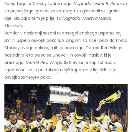
Poleg tega je Crosby tudi zmagal
Nagrada Lester B. Pearson
za najboljšega igralca, za katerega so glasovali vsi igralci
lige. Skupaj s tem je prijel za
Nagrada vodstva Marka
Messierja
.
Vendar v naslednji sezoni ni dosegel enakega uspeha, saj
jim ni uspelo osvojiti pokala. S pingvini so sicer prišli do finala
Stanleyjevega pokala, a jih je premagal Detroit Red Wings.
Naslednje leto pa so se unovčili in osvojili naslov, ki je
premagal
Detroit Red Wings.
Sidney se je zapisal tudi v
zgodovino, ko je postal najmlajši kapetan v ligi NHL, ki je
osvojil Stanleyjev pokal.