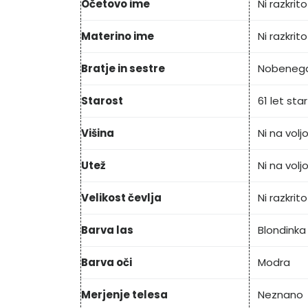
Očetovo ime
Ni razkrito
Materino ime
Ni razkrito
Bratje in sestre
Nobeneg
Starost
61 let star
Višina
Ni na volj
Utež
Ni na volj
Velikost čevlja
Ni razkrito
Barva las
Blondinka
Barva oči
Modra
Merjenje telesa
Neznano