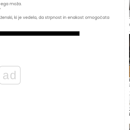
čega moža.
/
 ženski, ki je vedela, da strpnost in enakost omogočata
ad