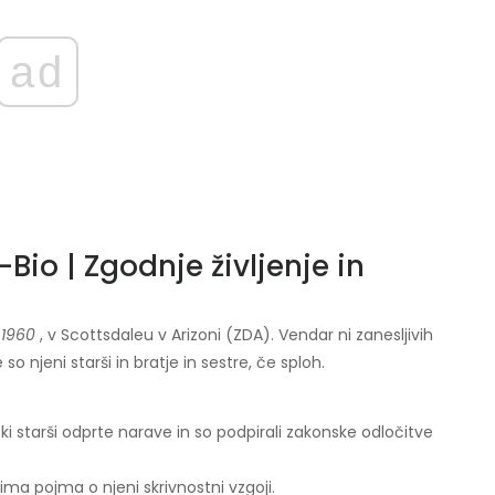
ad
io | Zgodnje življenje in
 1960
, v Scottsdaleu v Arizoni (ZDA). Vendar ni zanesljivih
 so njeni starši in bratje in sestre, če sploh.
i starši odprte narave in so podpirali zakonske odločitve
ma pojma o njeni skrivnostni vzgoji.