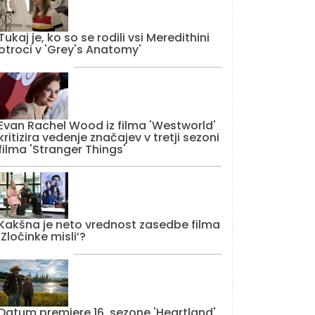
Tukaj je, ko so se rodili vsi Meredithini
otroci v 'Grey's Anatomy'
Evan Rachel Wood iz filma 'Westworld'
kritizira vedenje značajev v tretji sezoni
filma 'Stranger Things'
Kakšna je neto vrednost zasedbe filma
‘Zločinke misli’?
Datum premiere 16. sezone 'Heartland'