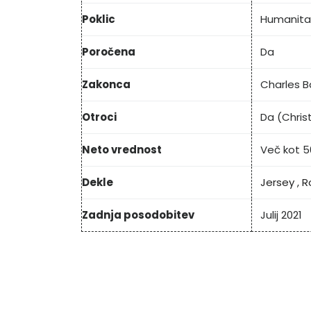
Poklic
Humanita
Poročena
Da
Zakonca
Charles B
Otroci
Da (Chris
Neto vrednost
Več kot 5
Dekle
Jersey
,
R
Zadnja posodobitev
Julij 2021