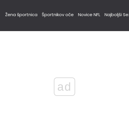
Žena športnica
Športnikov oče
Novice NFL
Najboljši S
ad