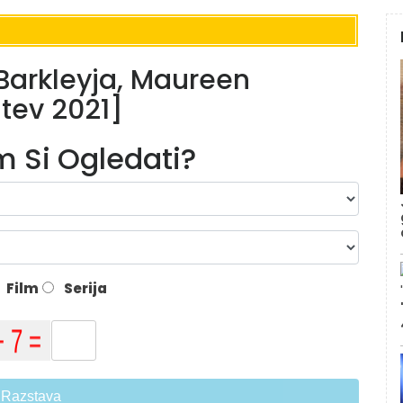
Barkleyja, Maureen
tev 2021]
lm Si Ogledati?
Film
Serija
Razstava