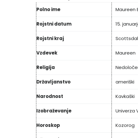
Polno ime
Maureen 
Rojstni datum
15. januar
Rojstni kraj
Scottsdal
Vzdevek
Maureen
Religija
Nedoloče
Državljanstvo
ameriški
Narodnost
Kavkaški
Izobraževanje
Univerza 
Horoskop
Kozorog