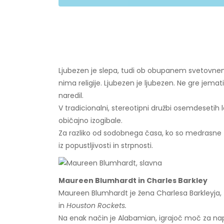
Ljubezen je slepa, tudi ob obupanem svetovnem p
nima religije. Ljubezen je ljubezen. Ne gre jemat
naredil.
V tradicionalni, stereotipni družbi osemdesetih l
običajno izogibale.
Za razliko od sodobnega časa, ko so medrasne 
iz popustljivosti in strpnosti.
Maureen Blumhardt in Charles Barkley
Maureen Blumhardt je žena Charlesa Barkleyja, 
in
Houston Rockets.
Na enak način je Alabamian, igrajoč moč za napre