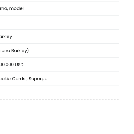
rna, model
arkley
tiana Barkley)
00.000 USD
ookie Cards
,
Superge