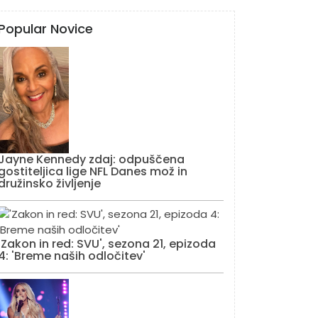
Popular Novice
Jayne Kennedy zdaj: odpuščena
gostiteljica lige NFL Danes mož in
družinsko življenje
'Zakon in red: SVU', sezona 21, epizoda
4: 'Breme naših odločitev'