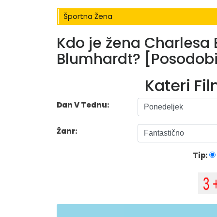
Športna Žena
Kdo je žena Charlesa 
Blumhardt? [Posodobi
Kateri Fi
Dan V Tednu:
Žanr:
Tip: