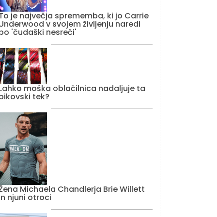
To je največja sprememba, ki jo Carrie
Underwood v svojem življenju naredi
po 'čudaški nesreči'
Lahko moška oblačilnica nadaljuje ta
bikovski tek?
Žena Michaela Chandlerja Brie Willett
in njuni otroci