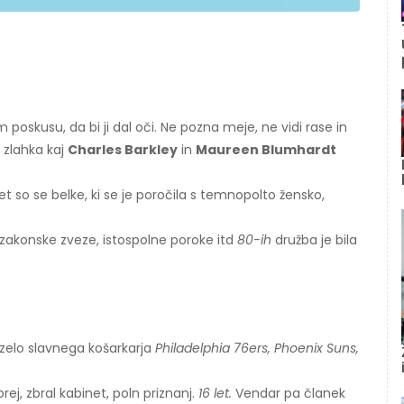
oskusu, da bi ji dal oči. Ne pozna meje, ne vidi rase in
i zlahka kaj
Charles Barkley
in
Maureen Blumhardt
et so se belke, ki se je poročila s temnopolto žensko,
zakonske zveze, istospolne poroke itd
80-ih
družba je bila
zelo slavnega košarkarja
Philadelphia 76ers, Phoenix Suns,
j, zbral kabinet, poln priznanj.
16 let.
Vendar pa članek