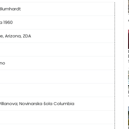
Blumhardt
ja 1960
e, Arizona, ZDA
no
Villanova; Novinarska šola Columbia