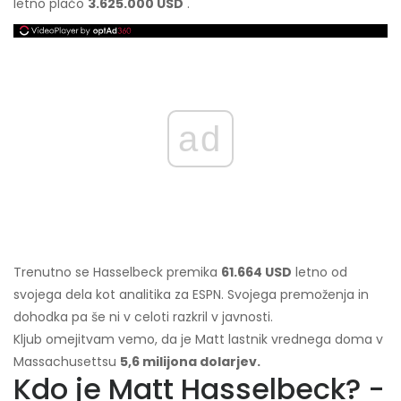
letno plačo
3.625.000 USD
.
ad
Trenutno se Hasselbeck premika
61.664 USD
letno od
svojega dela kot analitika za ESPN. Svojega premoženja in
dohodka pa še ni v celoti razkril v javnosti.
Kljub omejitvam vemo, da je Matt lastnik vrednega doma v
Massachusettsu
5,6 milijona dolarjev.
Kdo je Matt Hasselbeck? -