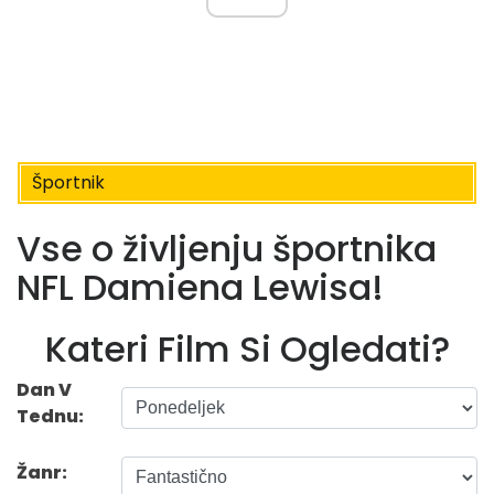
Športnik
Vse o življenju športnika
NFL Damiena Lewisa!
Kateri Film Si Ogledati?
Dan V
Tednu:
Žanr: