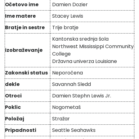
Očetovo ime
Damien Dozier
Ime matere
Stacey Lewis
Bratje in sestre
Trije bratje
Kantonska srednja šola
Northwest Mississippi Community
izobraževanje
College
Državna univerza Louisiane
Zakonski status
Neporočena
dekle
Savannah Sledd
Otroci
Damien Stephn Lewis Jr.
Poklic
Nogometaš
Položaj
Stražar
Pripadnosti
Seattle Seahawks