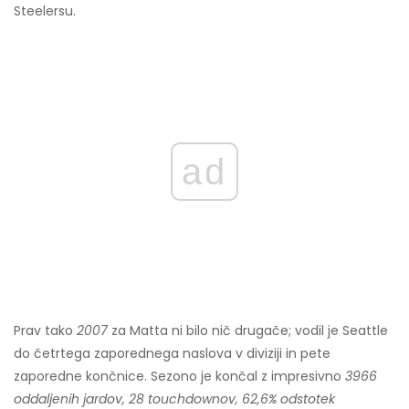
Steelersu.
ad
Prav tako
2007
za Matta ni bilo nič drugače; vodil je Seattle
do četrtega zaporednega naslova v diviziji in pete
zaporedne končnice. Sezono je končal z impresivno
3966
oddaljenih jardov, 28 touchdownov, 62,6% odstotek