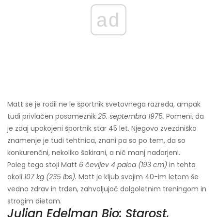
ad
Matt se je rodil ne le športnik svetovnega razreda, ampak
tudi privlačen posameznik
25. septembra 1975.
Pomeni, da
je zdaj upokojeni športnik star 45 let. Njegovo zvezdniško
znamenje je tudi tehtnica, znani pa so po tem, da so
konkurenčni, nekoliko šokirani, a nič manj nadarjeni.
Poleg tega stoji Matt
6 čevljev 4 palca (193 cm)
in tehta
okoli
107 kg (235 lbs).
Matt je kljub svojim 40-im letom še
vedno zdrav in trden, zahvaljujoč dolgoletnim treningom in
strogim dietam.
Julian Edelman Bio: Starost,