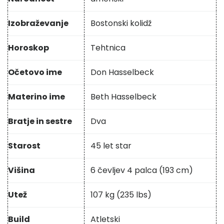
Izobraževanje
Bostonski kolidž
Horoskop
Tehtnica
Očetovo ime
Don Hasselbeck
Materino ime
Beth Hasselbeck
Bratje in sestre
Dva
Starost
45 let star
Višina
6 čevljev 4 palca (193 cm)
Utež
107 kg (235 lbs)
Build
Atletski