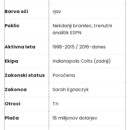
Barva oči
rjav
Poklic
Nekdanji branilec, trenutni
analitik ESPN
Aktivna leta
1998-2015 / 2016-danes
Ekipa
Indianapolis Colts (zadnji)
Zakonski status
Poročena
Zakonca
Sarah Egnaczyk
Otroci
Tri
Plača
18 milijonov dolarjev