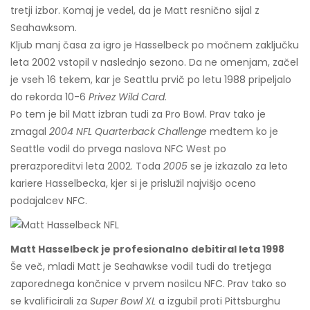
tretji izbor. Komaj je vedel, da je Matt resnično sijal z
Seahawksom.
Kljub manj časa za igro je Hasselbeck po močnem zaključku
leta 2002 vstopil v naslednjo sezono. Da ne omenjam, začel
je vseh 16 tekem, kar je Seattlu prvič po letu 1988 pripeljalo
do rekorda 10-6
Privez Wild Card.
Po tem je bil Matt izbran tudi za Pro Bowl. Prav tako je
zmagal
2004 NFL Quarterback Challenge
medtem ko je
Seattle vodil do prvega naslova NFC West po
prerazporeditvi leta 2002. Toda
2005
se je izkazalo za leto
kariere Hasselbecka, kjer si je prislužil najvišjo oceno
podajalcev NFC.
Matt Hasselbeck je profesionalno debitiral leta 1998
Še več, mladi Matt je Seahawkse vodil tudi do tretjega
zaporednega končnice v prvem nosilcu NFC. Prav tako so
se kvalificirali za
Super Bowl XL
a izgubil proti Pittsburghu