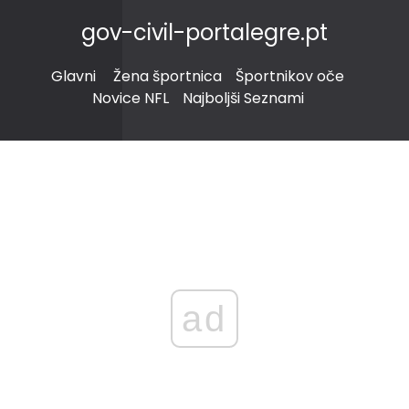
gov-civil-portalegre.pt
Glavni
Žena športnica
Športnikov oče
Novice NFL
Najboljši Seznami
ad