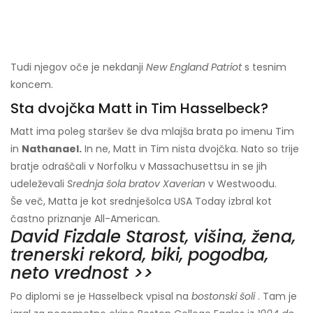
Tudi njegov oče je nekdanji
New England Patriot
s tesnim
koncem.
Sta dvojčka Matt in Tim Hasselbeck?
Matt ima poleg staršev še dva mlajša brata po imenu Tim
in
Nathanael.
In ne, Matt in Tim nista dvojčka. Nato so trije
bratje odraščali v Norfolku v Massachusettsu in se jih
udeleževali
Srednja šola bratov Xaverian
v Westwoodu.
Še več, Matta je kot srednješolca USA Today izbral kot
častno priznanje All-American.
David Fizdale Starost, višina, žena,
trenerski rekord, biki, pogodba,
neto vrednost >>
Po diplomi se je Hasselbeck vpisal na
bostonski šoli
. Tam je