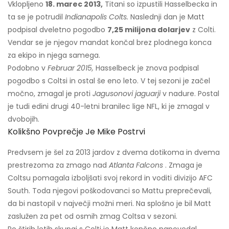
Vklopljeno
18. marec 2013,
Titani so izpustili Hasselbecka in
ta se je potrudil
Indianapolis Colts.
Naslednji dan je Matt
podpisal dveletno pogodbo
7,25 milijona dolarjev
z Colti.
Vendar se je njegov mandat končal brez plodnega konca
za ekipo in njega samega.
Podobno v
Februar 2015,
Hasselbeck je znova podpisal
pogodbo s Coltsi in ostal še eno leto. V tej sezoni je začel
močno, zmagal je proti
Jagusonovi jaguarji
v nadure. Postal
je tudi edini drugi 40-letni branilec lige NFL, ki je zmagal v
dvobojih.
Kolikšno Povprečje Je Mike Postrvi
Predvsem je šel za 2013 jardov z dvema dotikoma in dvema
prestrezoma za zmago nad
Atlanta Falcons
. Zmaga je
Coltsu pomagala izboljšati svoj rekord in voditi divizijo AFC
South. Toda njegovi poškodovanci so Mattu preprečevali,
da bi nastopil v največji možni meri. Na splošno je bil Matt
zaslužen za pet od osmih zmag Coltsa v sezoni.