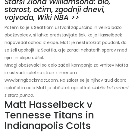
Starši Ziona Williamsona: bio,
starost, očim, zgodnji dnevi,
vojvoda, Wiki NBA >>
Potem ko je s Seattlom ustvaril zapuščino in veliko bazo
oboževalcev, si lahko predstavljate šok, ko je Hasselbeck
napovedal odhod iz ekipe. Matt je neštetokrat poudaril, da
se želi upokojiti iz Seattla, a je zaradi nekaterih sporov med
njim in ekipo odšel.
Mnogi oboževalci so celo začeli kampanjo za vrnitev Matta
in ustvarili spletno stran z imenom
www.bringbackmatt.com. Na žalost se je njihov trud dobro
izplačal in celo Matt je občutek opisal kot
slabše kot razhod
s staro punco.
Matt Hasselbeck v
Tennesse Titans in
Indianapolis Colts