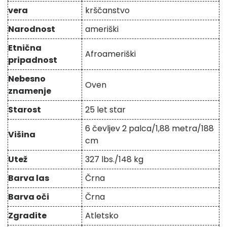
vera
krščanstvo
Narodnost
ameriški
Etnična
Afroameriški
pripadnost
Nebesno
Oven
znamenje
Starost
25 let star
6 čevljev 2 palca/1,88 metra/188
Višina
cm
Utež
327 lbs./148 kg
Barva las
Črna
Barva oči
Črna
Zgradite
Atletsko