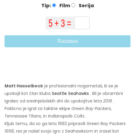
Tip:
Film
Serija
Razstava
Matt Hasselbeck
je profesionalni nogometaš, ki se je
upokojil kot član kluba
Seattle Seahawks
. Bil je obrambni
igralec od srednješolskih dni do upokojitve leta
2016
.
Poklicno je igral za takšne ekipe
Green Bay Packers,
Tennessee Titans,
in
Indianapolis Colts
.
Kljub temu, da so ga leta 1992 pripravili Green Bay Packers
1998,
res je našel svojo igro z Seahawksom in zrasel kot