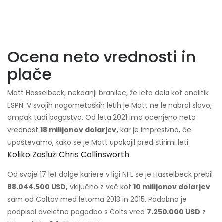
Ocena neto vrednosti in
plače
Matt Hasselbeck, nekdanji branilec, že ​​leta dela kot analitik
ESPN. V svojih nogometaških letih je Matt ne le nabral slavo,
ampak tudi bogastvo. Od leta 2021 ima ocenjeno neto
vrednost
18 milijonov dolarjev,
kar je impresivno, če
upoštevamo, kako se je Matt upokojil pred štirimi leti.
Koliko Zasluži Chris Collinsworth
Od svoje 17 let dolge kariere v ligi NFL se je Hasselbeck prebil
88.044.500 USD,
vključno z več kot
10 milijonov dolarjev
sam od Coltov med letoma 2013 in 2015. Podobno je
podpisal dveletno pogodbo s Colts vred
7.250.000 USD
z