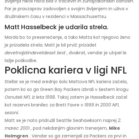
življenja nikoli nista bila v tračevih in zunajzakonskih odnosih.
Par je pravzaprav zadovoljen s svojim življenjem in uživa v
družinskem času v rezidenci v Massachusettsu.
Matt Hasselbeck je udarila strela.
Morda bo to presenečenje, a tako Matta kot njegovo ženo
je prizadela strela. Matt je bil prvič prizadet
devetnajstindevetdeset šest
, dvakrat, vendar je utrpel le
lažje poškodbe.
Poklicna kariera v ligi NFL
Stellar se je med srednjo šolo Mattova NFL kariera začela,
potem ko so ga Green Bay Packers izbrali v šestem krogu
Osnutek NFL iz leta 1998.
Takoj zatem je Hasselbeck začel
kot rezervni branilec za Brett Favre v
1999 in 2000 NFL
sezoni.
Matt se je nato pridružil Seattle Seahawksom naprej
2.
marec 2001
, pod nekdanjim glavnim trenerjem,
Mike
Holmgren
. Vendar so ga zamenjali za Packers za prvi in ​​