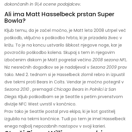
dokončanih in 91,4 ocene podajalcev.
Ali ima Matt Hasselbeck prstan Super
Bowla?
Kljub temu, da je začel močno, je Matt leta 2008 utrpel več
poškodb, vključno s poškodbo hrbta, ki je prizadela živec v
križu. To je na koncu ustvarilo šibkost njegove noge, kar je
povzročilo poškodbo kolena. Skupaj s tem in njegovim
izbočenim diskom je Matt pogrešal večino
2008 sezona NFL.
Niz nesrečnih dogodkov se je nadaljeval v
Sezona 2009
prav
tako. Med 2. tednom si je Hasselbeck zlomil rebro in izpustil
dve tekmi proti Bears in Colts. Vendar je močno potegnil v
Sezona 2010
, premagal
Chicago Bears
in
Polnilci iz San
Diega.
Kljub poškodbam se je Seattle s petim prvenstvom
divizije NFC West uvrstil v končnico.
Prav tako je Seattle postal prva ekipa, ki je kot gostitelj
izgubila na tekmi končnice. Tudi po tem je imel Hasselbeck
enega najbolj nepozabnih nastopov v svoji karieri.