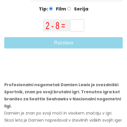
Tip:
Film
Serija
Razstava
Profesionalni nogometaš Damien Lewis je zvezdniški
športnik, znan po svoji brutalni igri. Trenutno igra kot
branilec za Seattle Seahawks v Nacionalni nogometni
ligi.
Damien je znan po svoji moči in visokem značaju v igri.
Skozi leta je Damien napredoval v številnih vidikih svojih iger.