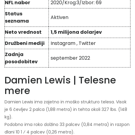
NFL nabor
2020/Krog:3/Izbor: 69
Status
Aktiven
seznama
Neto vrednost
1,5 milijona dolarjev
Družbeni mediji
Instagram
,
Twitter
Zadnja
september 2022
posodobitev
Damien Lewis | Telesne
mere
Damien Lewis ima zajetno in moško strukturo telesa. Visok
je 6 čevljev 2 palca (1,88 metra) in tehta okoli 327 lbs. (148
kg).
Podobno ima roko dolžino 33 palcev (0,84 metra) in razpon
+
dlani
10
1
⁄
4
palcev (0,26 metra).