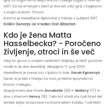
igral za nogometno ekipo Boston College Eagles iz
1994 do
1997.
Da ne omenjam, Matt je dve leti celo igral z Eaglesom
s svojim bratom Timom.
Končno je Hasselbeck diplomiral iz trženja v Ljubljani
1997.
Koliko Denarja Je Vreden Dan Bilzerian
Kdo je žena Matta
Hasselbecka? - Poročeno
življenje, otroci in še več
Zdaj, ko govori o svojem osebnem življenju, je Matt poročen
moški in že dve desetletji. Vklopljeno
17. junij 2000
,
Hasselbeck je zvezal voz z ljubico iz šole,
Sarah Egnaczyk
.
Sarah, ki je bila v hokeju na travi, je Matta spoznala na
Boston Collegeu.
Skupaj imata dve hčerki
Annabelle
(19) in
Mallory
(17) in
sina z imenom
Henry
(15). Tako kot starši sta tudi hčeri del
ženske ekipe za lacrosse na bostonskem kolidžu. Tudi Matt