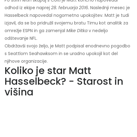
Po štirih letih skupaj s Colti je Matt končno napovedal
odhod iz ekipe naprej
28. februarja 2016.
Naslednji mesec je
Hasselbeck napovedal nogometno upokojitev. Matt je tudi
izjavil, da se bo pridružil svojemu bratu Timu kot analitik za
omrežje ESPN in ga zamenjal
Mike Ditka
v nedeljo
odštevanje NFL.
Obdržavši svojo željo, je Matt podpisal enodnevno pogodbo
s Seattlom Seahawksom in se uradno upokojil kot del
njihove organizacije.
Koliko je star Matt
Hasselbeck? - Starost in
višina