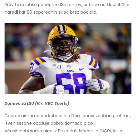
Prav tako lahko počepne 635 funtov, pritisne na klopi 475 in
naredi kar 80 zaporednih sklec brez počitka.
Damien za LSU (Vir: NBC Sports)
Čeprav nimamo podrobnosti o Damienovi vadbi in prehrani,
izven sezone obožuje dobro domačo pico.
Včasih dobi samo pice iz Pizza Hut, Mario's in CiCi's, ki so