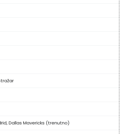
stražar
rid, Dallas Mavericks (trenutno)