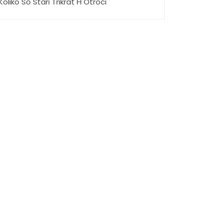
Koliko So Stari Trikrat H Otroci