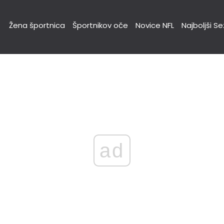
Žena športnica
Športnikov oče
Novice NFL
Najboljši S
ad