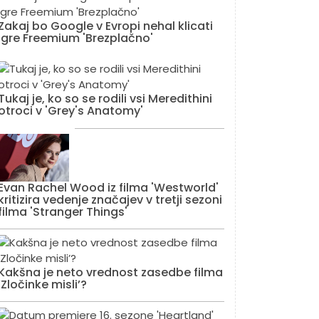
Zakaj bo Google v Evropi nehal klicati
igre Freemium 'Brezplačno'
Tukaj je, ko so se rodili vsi Meredithini
otroci v 'Grey's Anatomy'
Evan Rachel Wood iz filma 'Westworld'
kritizira vedenje značajev v tretji sezoni
filma 'Stranger Things'
Kakšna je neto vrednost zasedbe filma
‘Zločinke misli’?