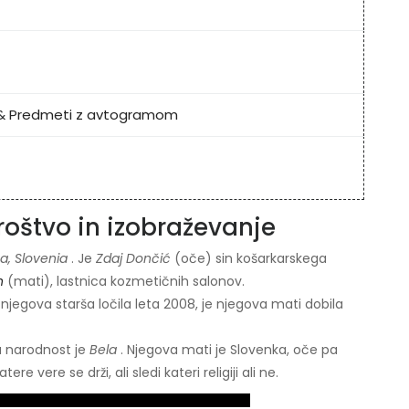
&
Predmeti z avtogramom
roštvo in izobraževanje
na, Slovenia
. Je
Zdaj Dončić
(oče) sin košarkarskega
n
(mati), lastnica kozmetičnih salonov.
e njegova starša ločila leta 2008, je njegova mati dobila
a narodnost je
Bela
. Njegova mati je Slovenka, oče pa
 vere se drži, ali sledi kateri religiji ali ne.