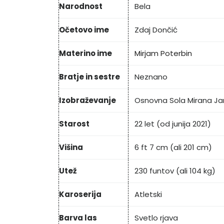
Narodnost
Bela
Očetovo ime
Zdaj Dončić
Materino ime
Mirjam Poterbin
Bratje in sestre
Neznano
Izobraževanje
Osnovna Sola Mirana Ja
Starost
22 let (od junija 2021)
Višina
6 ft 7 cm (ali 201 cm)
Utež
230 funtov (ali 104 kg)
Karoserija
Atletski
Barva las
Svetlo rjava