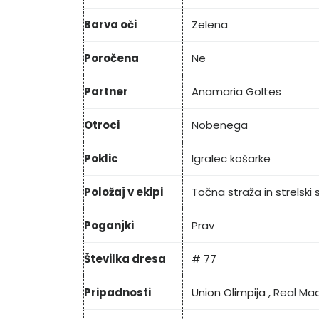
Barva oči
Zelena
Poročena
Ne
Partner
Anamaria Goltes
Otroci
Nobenega
Poklic
Igralec košarke
Položaj v ekipi
Točna straža in strelski 
Poganjki
Prav
Številka dresa
# 77
Pripadnosti
Union Olimpija
, Real Mad