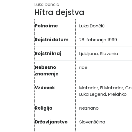
Luka Dončić
Hitra dejstva
Polno ime
Luka Dončić
Rojstni datum
28. februarja 1999
Rojstni kraj
Ljubljana, Slovenia
Nebesno
ribe
znamenje
Vzdevek
Matador, El Matador, Co
Luka Legend, Prelahko
Religija
Neznano
Državljanstvo
Slovenščina