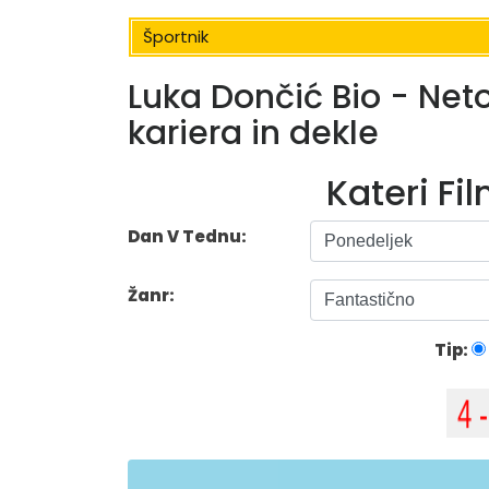
Športnik
Luka Dončić Bio - Neto 
kariera in dekle
Kateri Fi
Dan V Tednu:
Žanr:
Tip: