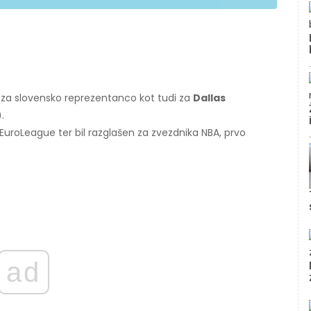
r za slovensko reprezentanco kot tudi za
Dallas
.
EuroLeague ter bil razglašen za zvezdnika NBA, prvo
ad