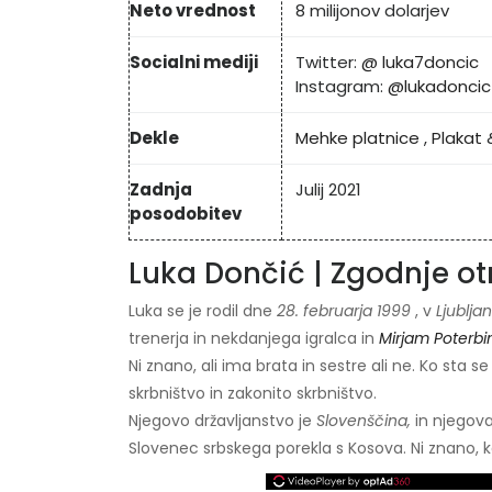
Neto vrednost
8 milijonov dolarjev
Socialni mediji
Twitter:
@ luka7doncic
Instagram:
@lukadoncic
Dekle
Mehke platnice
,
Plakat
Zadnja
Julij 2021
posodobitev
Luka Dončić | Zgodnje ot
Luka se je rodil dne
28. februarja 1999
, v
Ljublja
trenerja in nekdanjega igralca in
Mirjam Poterbi
Ni znano, ali ima brata in sestre ali ne. Ko sta s
skrbništvo in zakonito skrbništvo.
Njegovo državljanstvo je
Slovenščina,
in njegov
Slovenec srbskega porekla s Kosova. Ni znano, katere