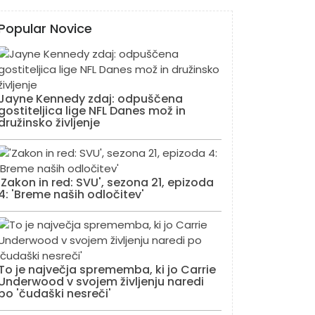
Popular Novice
Jayne Kennedy zdaj: odpuščena
gostiteljica lige NFL Danes mož in
družinsko življenje
'Zakon in red: SVU', sezona 21, epizoda
4: 'Breme naših odločitev'
To je največja sprememba, ki jo Carrie
Underwood v svojem življenju naredi
po 'čudaški nesreči'