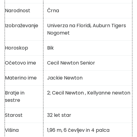
Narodnost
Črna
Izobraževanje
Univerza na Floridi, Auburn Tigers
Nogomet
Horoskop
Bik
Očetovo ime
Cecil Newton Senior
Materino ime
Jackie Newton
Bratje in
2;
Cecil Newton
, Kellyanne newton
sestre
Starost
32 let star
Višina
1,96 m, 6 čevljev in 4 palca