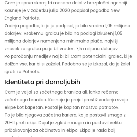
Cam je sprva skoraj tri mesece delal v brezplačni agenciji.
Kasneje je v začetku julija 2020 podpisal pogodbo New
England Patriots.
Zadnja pogodba, ki jo je podpisal, je bila vredna 1,05 milijona
dolarjev. Vsakemu igralcu je bila na podlagi izkušenj 1,05
milijona dolarjev namenjena minimalna plača, najvišji
znesek za igralca pa je bil vreden 7,5 milijona dolarjev.
Po poročanju medijev naj bi bil Cam potencialni igralec, ki je
dolžan vse, kar bi si zaželel. Podobno se je izkazal, da je želel
igrati za Patriots.
Identiteta pri domoljubih
Cam je veljal za začetnega branilca ali, lahko rečemo,
začetnega branilca. Kasneje je prejel prestiž vodenja svoje
ekipe kot kapetan. Postal je kapitan moštva patriotov.
To je bila njegova začetna kariera, ko je postavil zmago z
20-11 proti ekipi. Dajal je zgled mnogim in postavil velika
pričakovanja za občinstvo in ekipo. Ekipa je rasla bolj