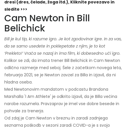
dresi (dres, čelade, žoga itd.), Kliknite povezavo in
sledite >>>
Cam Newton in Bill
Belichick
Bill je kul tip, ki razume igro. Je kot zgodovinar igre. In za vas,
da se samo usedete in poklepetate z njim, je to kot
‘Prekleto!’ Vrača se nazaj in ima film, ki dobesedno uči igro.
Kolikor se zdi, da imata trener Bill Belichick in Cam Newton
odlično razmerje med seboj. Šele z začetkom novega leta,
februarja 2021, se je Newton zavzel za Billa in izjavil, da ni
hladna oseba.
Med Newtonovim mandatom v podcastu Brandona
Marshalla 'I Am Athlete' je odkrito izjavil, da je Billa večina
narobe razumela. Pravzaprav je imel vse dobre besede in
pohvale za trenerja.
Od zdaj je Cam Newton v breznu in zaradi zadnjega
seznama poškodb v sezoni zaradi COVID-a je s svojo