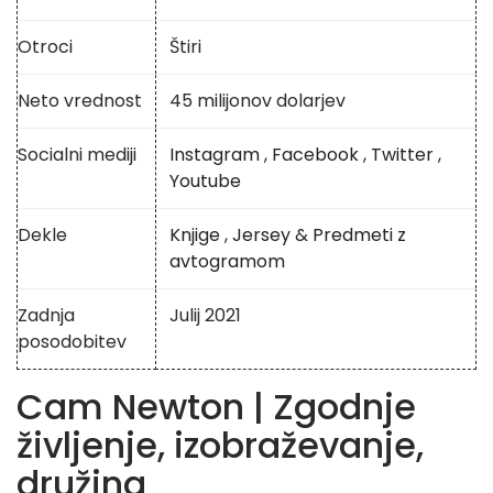
Otroci
Štiri
Neto vrednost
45 milijonov dolarjev
Socialni mediji
Instagram
,
Facebook
,
Twitter
,
Youtube
Dekle
Knjige
,
Jersey
&
Predmeti z
avtogramom
Zadnja
Julij 2021
posodobitev
Cam Newton | Zgodnje
življenje, izobraževanje,
družina