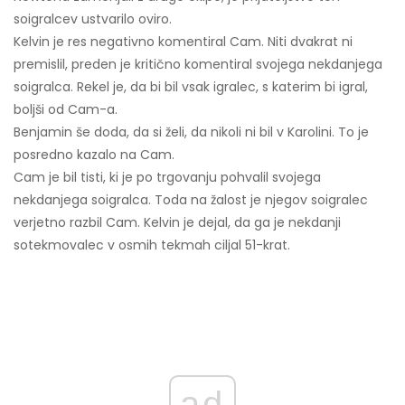
soigralcev ustvarilo oviro.
Kelvin je res negativno komentiral Cam. Niti dvakrat ni
premislil, preden je kritično komentiral svojega nekdanjega
soigralca. Rekel je, da bi bil vsak igralec, s katerim bi igral,
boljši od Cam-a.
Benjamin še doda, da si želi, da nikoli ni bil v Karolini. To je
posredno kazalo na Cam.
Cam je bil tisti, ki je po trgovanju pohvalil svojega
nekdanjega soigralca. Toda na žalost je njegov soigralec
verjetno razbil Cam. Kelvin je dejal, da ga je nekdanji
sotekmovalec v osmih tekmah ciljal 51-krat.
ad