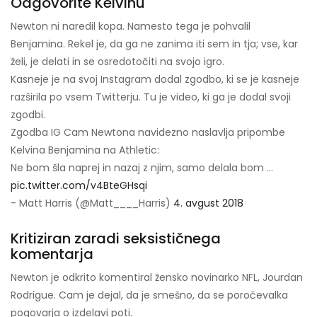
Odgovorite Kelvinu
Newton ni naredil kopa. Namesto tega je pohvalil
Benjamina. Rekel je, da ga ne zanima iti sem in tja; vse, kar
želi, je delati in se osredotočiti na svojo igro.
Kasneje je na svoj Instagram dodal zgodbo, ki se je kasneje
razširila po vsem Twitterju. Tu je video, ki ga je dodal svoji
zgodbi.
Zgodba IG Cam Newtona navidezno naslavlja pripombe
Kelvina Benjamina na Athletic:
Ne bom šla naprej in nazaj z njim, samo delala bom ...
pic.twitter.com/v4BteGHsqi
- Matt Harris (@Matt____Harris)
4. avgust 2018
Kritiziran zaradi seksističnega
komentarja
Newton je odkrito komentiral žensko novinarko NFL, Jourdan
Rodrigue. Cam je dejal, da je smešno, da se poročevalka
pogovarja o izdelavi poti.