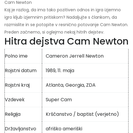
Cam Newton
Kaj je razlog, da ima tako pozitiven odnos in igra izjemno
igro kljub izjemnim pritiskom? Nadaljujte s člankom, da
razmislite in se potopite v resnično potovanje Cam Newton.
Preden začnemo, si oglejmo nekaj hitrih dejstev.
Hitra dejstva Cam Newton
Polno ime
Cameron Jerrell Newton
Rojstni datum
1989, 11. maja
Rojstni kraj
Atlanta, Georgia, ZDA
Vzdevek
Super Cam
Religija
Krščanstvo / baptist (verjetno)
Državljanstvo
afriško ameriški