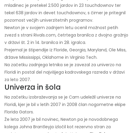
mladinec je pretekel 2.500 jardov in 23 touchdownov ter
tekel 638 jardov in devet touchdownov, s čimer je pritegnil
pozornost večjih univerzitetnih programov.
Newton je v svojem zadnjem letu ocenil možnost petih
zvezd s strani Rivals.com, četrtega branilca z dvojno grožnjo
v državi št. 2 in 14. branilca in 28. igralca.
Prejemal je štipendije iz Floride, Georgia, Maryland, Ole Miss,
države Mississippi, Oklahome in Virginia Tech.
Na začetku zadnjega letnika se je zavezal za univerzo na
Floridi in postal del najvišjega kadrovskega razreda v državi
za leto 2007.
Univerza in šola
Na začetku izobraževanja se je Cam udeležil univerze na
Floridi, kjer je bil v letih 2007 in 2008 član nogometne ekipe
Florida Gators.
Že leta 2007 je bil novinec, Newton pa je novodobnega
kolega Johna Brantleyja izločil kot rezervno stran za