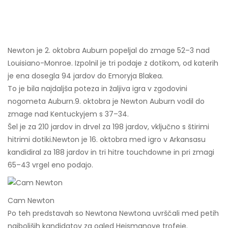
Newton je 2. oktobra Auburn popeljal do zmage 52–3 nad
Louisiano-Monroe. Izpolnil je tri podaje z dotikom, od katerih
je ena dosegla 94 jardov do Emoryja Blakea.
To je bila najdaljša poteza in žaljiva igra v zgodovini
nogometa Auburn.
9. oktobra je Newton Auburn vodil do
zmage nad Kentuckyjem s 37–34.
Šel je za 210 jardov in drvel za 198 jardov, vključno s štirimi
hitrimi dotiki.
Newton je 16. oktobra med igro v Arkansasu
kandidiral za 188 jardov in tri hitre touchdowne in pri zmagi
65–43 vrgel eno podajo.
Cam Newton
Po teh predstavah so Newtona Newtona uvrščali med petih
najboljših kandidatov za ogled Heismanove trofeje.