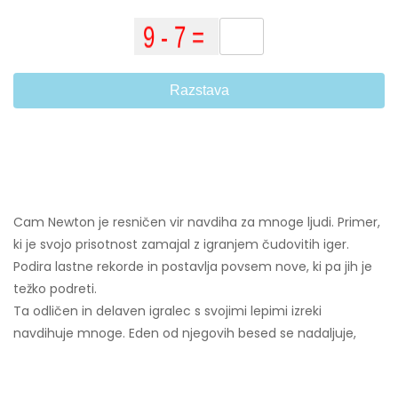
Razstava
Cam Newton je resničen vir navdiha za mnoge ljudi. Primer,
ki je svojo prisotnost zamajal z igranjem čudovitih iger.
Podira lastne rekorde in postavlja povsem nove, ki pa jih je
težko podreti.
Ta odličen in delaven igralec s svojimi lepimi izreki
navdihuje mnoge. Eden od njegovih besed se nadaljuje,