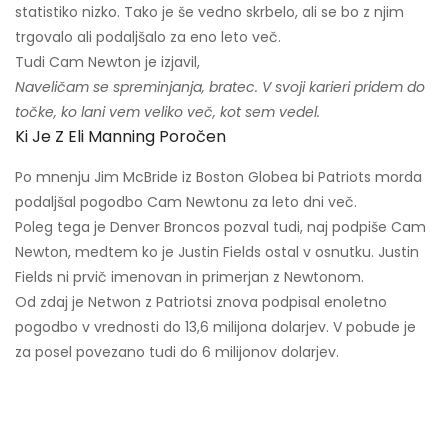
statistiko nizko. Tako je še vedno skrbelo, ali se bo z njim
trgovalo ali podaljšalo za eno leto več.
Tudi Cam Newton je izjavil,
Naveličam se spreminjanja, bratec. V svoji karieri pridem do
točke, ko lani vem veliko več, kot sem vedel.
Ki Je Z Eli Manning Poročen
Po mnenju Jim McBride iz Boston Globea bi Patriots morda
podaljšal pogodbo Cam Newtonu za leto dni več.
Poleg tega je Denver Broncos pozval tudi, naj podpiše Cam
Newton, medtem ko je Justin Fields ostal v osnutku. Justin
Fields ni prvič imenovan in primerjan z Newtonom.
Od zdaj je Netwon z Patriotsi znova podpisal enoletno
pogodbo v vrednosti do 13,6 milijona dolarjev. V pobude je
za posel povezano tudi do 6 milijonov dolarjev.