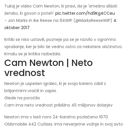
Tukaj je video Cam Newton, ki pravi, da je 'smešno slišati
žensko, ki govori o poteh'
pic.twitter.com/hd9Kg4CCeu
- Jon Marks in Ike Reese na 94WIP (@MarksReeseWIP)
4.
oktober 2017
Kritiki se niso ustavili, pozneje pa se je razvilo v ogromno
vprašanje, ker je bilo še vedno ostro za nekatere občinstvo.
Kmalu se je kritika razbežala.
Cam Newton | Neto
vrednost
Newton je uspešen igralec, ki je svojo kariero zabil z
briljantnimi vračili in zapisi.
Glede na poročila
Cam ima neto vrednost približno 45 milijonov dolarjev
Newton ima v lasti noro 24-karatno pozlačeno 1970
Oldsmobile 442 Cutlass. Ima neverjetne vožnje in svoj avto