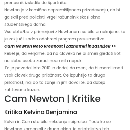
prenosnik izsledila do športnika.
Newton je v komično nepremišljenem prizadevanju, da bi
ga skril pred policisti, vrgel računalnik skozi okno
študentskega doma.
Vse obtožbe v primerjavi z Newtonom so bile umaknjene, ko
je zaključil sodno odobreni program preusmeritve.
Cam Newton Neto vrednost | Zaznamki in zaslužek >>
Rekel je, da verjame, da na človeka ne bi smeli gledati kot
na slabo osebo zaradi neumnih napak.
To je povedal leta 2010 in dodal, da meni, da bi moral imeti
vsak človek drugo priložnost. Če izpuhtijo to drugo
priložnost, naj bo to zanje in jim dovolite, da dobijo
zahtevano kazen.
Cam Newton | Kritike
Kritika Kelvina Benjamina
Kelvin in Cam sta bila nekdanja soigralca. Toda ko so
Newtona zamenjali z drugo ekipo, je prijateljstvo teh