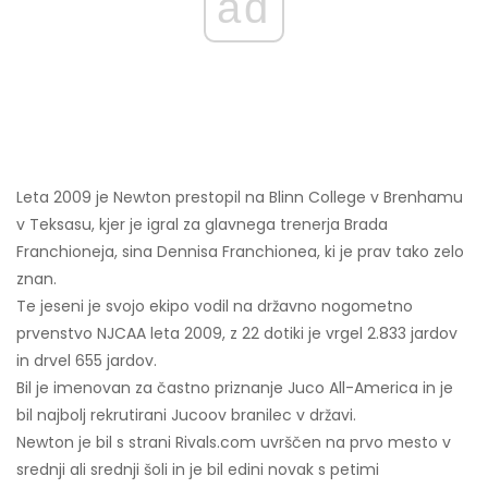
ad
Leta 2009 je Newton prestopil na Blinn College v Brenhamu
v Teksasu, kjer je igral za glavnega trenerja Brada
Franchioneja, sina Dennisa Franchionea, ki je prav tako zelo
znan.
Te jeseni je svojo ekipo vodil na državno nogometno
prvenstvo NJCAA leta 2009, z 22 dotiki je vrgel 2.833 jardov
in drvel 655 jardov.
Bil je imenovan za častno priznanje Juco All-America in je
bil najbolj rekrutirani Jucoov branilec v državi.
Newton je bil s strani Rivals.com uvrščen na prvo mesto v
srednji ali srednji šoli in je bil edini novak s petimi