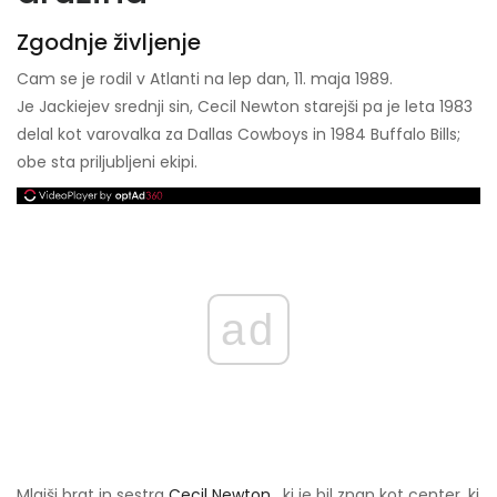
Zgodnje življenje
Cam se je rodil v Atlanti na lep dan, 11. maja 1989.
Je Jackiejev srednji sin, Cecil Newton starejši pa je leta 1983
delal kot varovalka za Dallas Cowboys in 1984 Buffalo Bills;
obe sta priljubljeni ekipi.
ad
Mlajši brat in sestra
Cecil Newton
, ki je bil znan kot center, ki