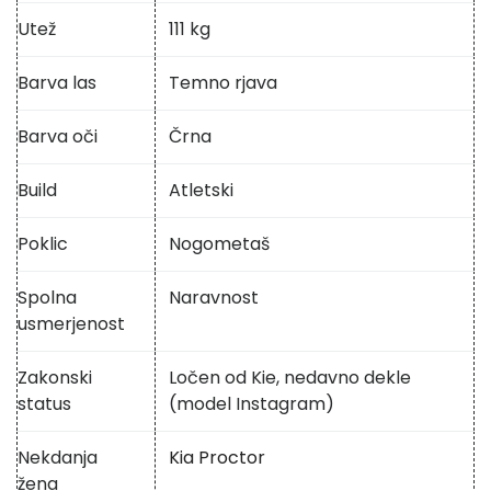
Utež
111 kg
Barva las
Temno rjava
Barva oči
Črna
Build
Atletski
Poklic
Nogometaš
Spolna
Naravnost
usmerjenost
Zakonski
Ločen od Kie, nedavno dekle
status
(model Instagram)
Nekdanja
Kia Proctor
žena