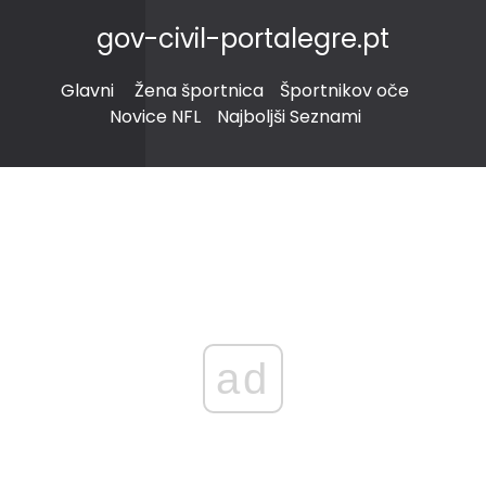
gov-civil-portalegre.pt
Glavni
Žena športnica
Športnikov oče
Novice NFL
Najboljši Seznami
ad