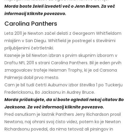
Morda boste želeli izvedeti več o Jenn Brown. Za več
informacij kliknite povezavo.
Carolina Panthers
Leta 2011 je Newton začel delati z Georgeom Whitfieldom
mlajšim v San Diegu. Whitfield je postregel s številnimi
priljubljenimi četrtletniki.
Kasneje je bil Newton izbran s prvim skupnim izborom v
Draftu NFL 2011 s strani Carolina Panthers. Bil je eden prvih
zmagovalcev trofeje Heisman Trophy, ki je od Carsona
Palmerja dobil prvo mesto.
Cam je bil tudi četrti Auburnov izbor številka 1 po Tuckerju
Fredericksonu, Bo Jacksonu in Audrey Bruce.
Morda pričakujete, da si boste ogledali nekaj citatov Bo
Jacksona. Za več informacij kliknite povezavo.
Pred osnutkom je lastnik Panthers Jerry Richardson prosil
Newtona, naj ohrani svoj čisto videz, potem ko je Newton
Richardsonu povedal, da nima tetovaž ali pirsingov in