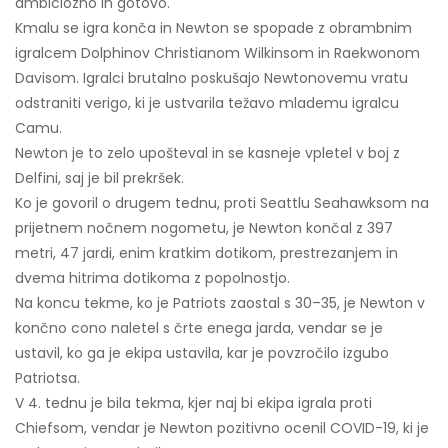
ambiciozno in gotovo.
Kmalu se igra konča in Newton se spopade z obrambnim
igralcem Dolphinov Christianom Wilkinsom in Raekwonom
Davisom. Igralci brutalno poskušajo Newtonovemu vratu
odstraniti verigo, ki je ustvarila težavo mlademu igralcu
Camu.
Newton je to zelo upošteval in se kasneje vpletel v boj z
Delfini, saj je bil prekršek.
Ko je govoril o drugem tednu, proti Seattlu Seahawksom na
prijetnem nočnem nogometu, je Newton končal z 397
metri, 47 jardi, enim kratkim dotikom, prestrezanjem in
dvema hitrima dotikoma z popolnostjo.
Na koncu tekme, ko je Patriots zaostal s 30–35, je Newton v
končno cono naletel s črte enega jarda, vendar se je
ustavil, ko ga je ekipa ustavila, kar je povzročilo izgubo
Patriotsa.
V 4. tednu je bila tekma, kjer naj bi ekipa igrala proti
Chiefsom, vendar je Newton pozitivno ocenil COVID-19, ki je