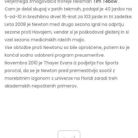
verjetnega zmagovalca trofeje Heisman
Tim Tebow
.
Cam je delal skupaj v petih tekmah, podajal je 40 jardov na
5-od-10 in brezhibno drvel 16-krat za 103 jarde in tri zadetke.
Leta 2008 je Newton med drugo sezono igral na odprtju
sezone proti Havajem, vendar si je poškodoval gleženj in si
vzel sezono medicinskih rdečih majic.
Vse obtožbe proti Newtonu so bile oproščene, potem ko je
končal sodno odobreni program preusmeritve.
Novembra 2010 je Thayer Evans iz podjetja Fox Sports
poročal, da se je Newton pred premestitvijo soočil z
morebitnim izgonom z univerze na Floridi zaradi treh
akademskih nepoštenih primerov.