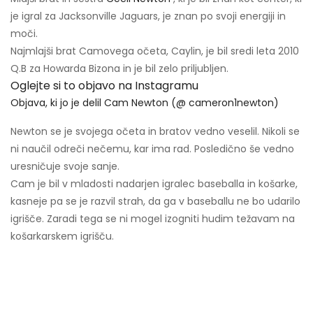
je igral za Jacksonville Jaguars, je znan po svoji energiji in
moči.
Najmlajši brat Camovega očeta, Caylin, je bil sredi leta 2010
Q.B za Howarda Bizona in je bil zelo priljubljen.
Oglejte si to objavo na Instagramu
Objava, ki jo je delil Cam Newton (@ cameron1newton)
Newton se je svojega očeta in bratov vedno veselil. Nikoli se
ni naučil odreči nečemu, kar ima rad. Posledično še vedno
uresničuje svoje sanje.
Cam je bil v mladosti nadarjen igralec baseballa in košarke,
kasneje pa se je razvil strah, da ga v baseballu ne bo udarilo
igrišče. Zaradi tega se ni mogel izogniti hudim težavam na
košarkarskem igrišču.