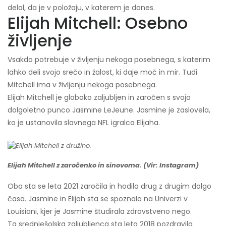
delal, da je v položaju, v katerem je danes.
Elijah Mitchell: Osebno
življenje
Vsakdo potrebuje v življenju nekoga posebnega, s katerim
lahko deli svojo srečo in žalost, ki daje moč in mir. Tudi
Mitchell ima v življenju nekoga posebnega.
Elijah Mitchell je globoko zaljubljen in zaročen s svojo
dolgoletno punco Jasmine LeJeune. Jasmine je zaslovela,
ko je ustanovila slavnega NFL igralca Elijaha.
Elijah Mitchell z zaročenko in sinovoma. (Vir: Instagram)
Oba sta se leta 2021 zaročila in hodila drug z drugim dolgo
časa. Jasmine in Elijah sta se spoznala na Univerzi v
Louisiani, kjer je Jasmine študirala zdravstveno nego.
Ta srednješolska zaljubljenca sta leta 2018 pozdravila