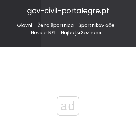
gov-civil-portalegre.pt
Glavni
Žena športnica
Športnikov oče
Novice NFL
Najboljši Seznami
ad