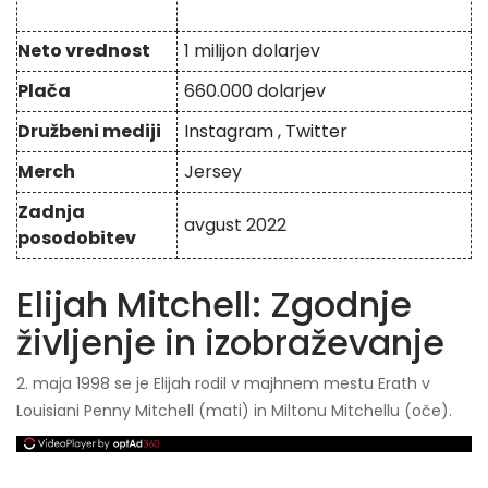
Neto vrednost
1 milijon dolarjev
Plača
660.000 dolarjev
Družbeni mediji
Instagram
,
Twitter
Merch
Jersey
Zadnja
avgust 2022
posodobitev
Elijah Mitchell: Zgodnje
življenje in izobraževanje
2. maja 1998 se je Elijah rodil v majhnem mestu Erath v
Louisiani Penny Mitchell (mati) in Miltonu Mitchellu (oče).