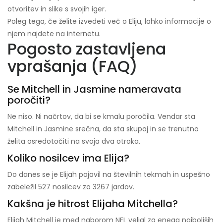
otvoritev in slike s svojih iger.
Poleg tega, če želite izvedeti več o Eliju, lahko informacije o
njem najdete na internetu.
Pogosto zastavljena
vprašanja (FAQ)
Se Mitchell in Jasmine nameravata
poročiti?
Ne niso. Ni načrtov, da bi se kmalu poročila. Vendar sta
Mitchell in Jasmine srečna, da sta skupaj in se trenutno
želita osredotočiti na svoja dva otroka.
Koliko nosilcev ima Elija?
Do danes se je Elijah pojavil na številnih tekmah in uspešno
zabeležil 527 nosilcev za 3267 jardov.
Kakšna je hitrost Elijaha Mitchella?
Elijah Mitchell je med naborom NFL veljal za enega najboljših