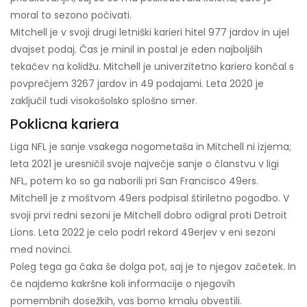
moral to sezono počivati.
Mitchell je v svoji drugi letniški karieri hitel 977 jardov in ujel
dvajset podaj. Čas je minil in postal je eden najboljših
tekačev na kolidžu. Mitchell je univerzitetno kariero končal s
povprečjem 3267 jardov in 49 podajami. Leta 2020 je
zaključil tudi visokošolsko splošno smer.
Poklicna kariera
Liga NFL je sanje vsakega nogometaša in Mitchell ni izjema;
leta 2021 je uresničil svoje največje sanje o članstvu v ligi
NFL, potem ko so ga naborili pri San Francisco 49ers.
Mitchell je z moštvom 49ers podpisal štiriletno pogodbo. V
svoji prvi redni sezoni je Mitchell dobro odigral proti Detroit
Lions. Leta 2022 je celo podrl rekord 49erjev v eni sezoni
med novinci.
Poleg tega ga čaka še dolga pot, saj je to njegov začetek. In
če najdemo kakršne koli informacije o njegovih
pomembnih dosežkih, vas bomo kmalu obvestili.