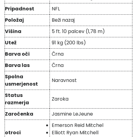
Pripadnost
NFL
Položaj
Beži nazaj
Višina
5 ft. 10 palcev (1,78 m)
Utež
91 kg (200 lbs)
Barva oči
Črna
Barva las
Črna
Spolna
Naravnost
usmerjenost
Status
Zaroka
razmerja
Zaročenka
Jasmine LeJeune
Emerson Reid Mitchel
otroci
Elliott Ryan Mitchell