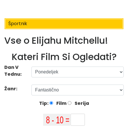
Športnik
Vse o Elijahu Mitchellu!
Kateri Film Si Ogledati?
Dan V
Tednu:
Žanr:
Tip:
Film
Serija