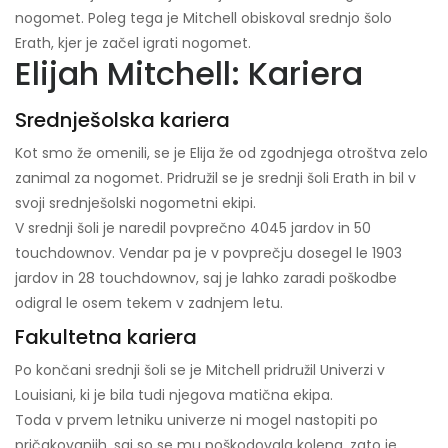
nogomet. Poleg tega je Mitchell obiskoval srednjo šolo
Erath, kjer je začel igrati nogomet.
Elijah Mitchell: Kariera
Srednješolska kariera
Kot smo že omenili, se je Elija že od zgodnjega otroštva zelo
zanimal za nogomet. Pridružil se je srednji šoli Erath in bil v
svoji srednješolski nogometni ekipi.
V srednji šoli je naredil povprečno 4045 jardov in 50
touchdownov. Vendar pa je v povprečju dosegel le 1903
jardov in 28 touchdownov, saj je lahko zaradi poškodbe
odigral le osem tekem v zadnjem letu.
Fakultetna kariera
Po končani srednji šoli se je Mitchell pridružil Univerzi v
Louisiani, ki je bila tudi njegova matična ekipa.
Toda v prvem letniku univerze ni mogel nastopiti po
pričakovanjih, saj so se mu poškodovala kolena, zato je