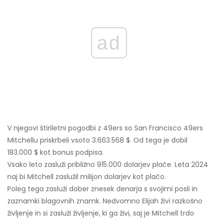
ad
V njegovi štiriletni pogodbi z 49ers so San Francisco 49ers
Mitchellu priskrbeli vsoto 3.663.568 $. Od tega je dobil
183.000 $ kot bonus podpisa.
Vsako leto zasluži približno 915.000 dolarjev plače. Leta 2024
naj bi Mitchell zaslužil milijon dolarjev kot plačo.
Poleg tega zasluži dober znesek denarja s svojimi posli in
zaznamki blagovnih znamk. Nedvomno Elijah živi razkošno
življenje in si zasluži življenje, ki ga živi, ​​saj je Mitchell trdo