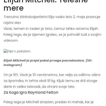
mere
Trenutno štiriindvajsetletni Elija vsako leto 2. maja praznuje
rojstni dan.
Visok, temen in čeden je tisto, čemur lahko rečemo Elijah.
Poleg tega, da je izjemen igralec, se je pohvalil tudi s svojim
videzom.
Elijah Mitchell je prejel pokal prvega posredovalca. (Vir:
Instagram)
On je 5ft. Visok je 10 centimetrov, kar velja za odlično višino
za športnika, in tehta okoli 91 kg. Kljub temu se drži stroge
diete in veliko telovadi, da ohrani svoje telo.
Za Koga Igra Raymond Felton
Poleg tega je Mitchell strasten, predan in mehak, kar je