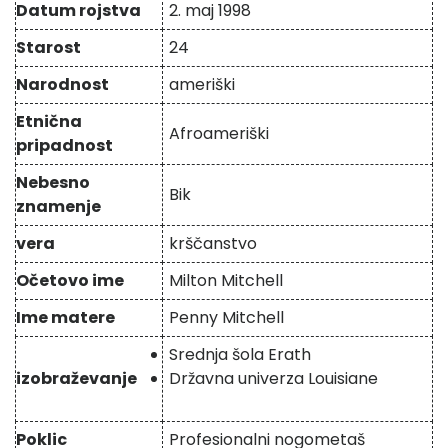
Datum rojstva
2. maj 1998
Starost
24
Narodnost
ameriški
Etnična
Afroameriški
pripadnost
Nebesno
Bik
znamenje
vera
krščanstvo
Očetovo ime
Milton Mitchell
Ime matere
Penny Mitchell
Srednja šola Erath
izobraževanje
Državna univerza Louisiane
Poklic
Profesionalni nogometaš