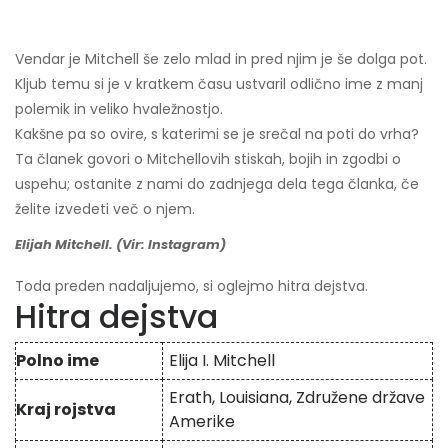
Vendar je Mitchell še zelo mlad in pred njim je še dolga pot.
Kljub temu si je v kratkem času ustvaril odlično ime z manj
polemik in veliko hvaležnostjo.
Kakšne pa so ovire, s katerimi se je srečal na poti do vrha?
Ta članek govori o Mitchellovih stiskah, bojih in zgodbi o
uspehu; ostanite z nami do zadnjega dela tega članka, če
želite izvedeti več o njem.
Elijah Mitchell. (Vir: Instagram)
Toda preden nadaljujemo, si oglejmo hitra dejstva.
Hitra dejstva
Polno ime
Elija I. Mitchell
Erath, Louisiana, Združene države
Kraj rojstva
Amerike