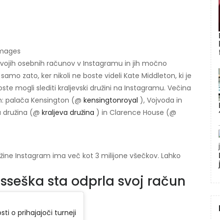
Images
i svojih osebnih računov v Instagramu in jih močno
amo zato, ker nikoli ne boste videli Kate Middleton, ki je
ste mogli slediti kraljevski družini na Instagramu. Večina
unih: palača Kensington (@
kensingtonroyal
), Vojvoda in
va družina (@
kraljeva družina
) in Clarence House (@
užine Instagram ima več kot 3 milijone všečkov. Lahko
sseška sta odprla svoj račun
i o prihajajoči turneji