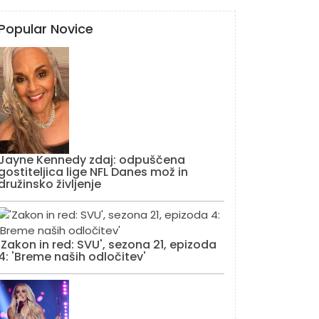
Popular Novice
Jayne Kennedy zdaj: odpuščena
gostiteljica lige NFL Danes mož in
družinsko življenje
'Zakon in red: SVU', sezona 21, epizoda
4: 'Breme naših odločitev'