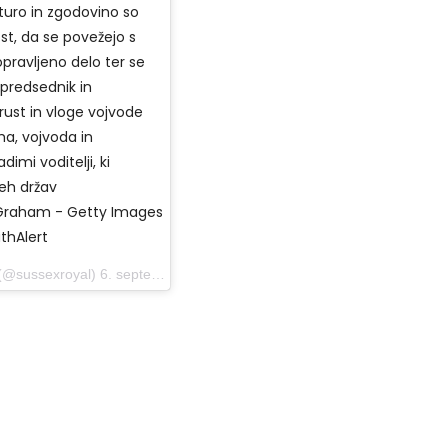
lturo in zgodovino so
ost, da se povežejo s
 opravljeno delo ter se
 predsednik in
st in vloge vojvode
a, vojvoda in
imi voditelji, ki
teh držav
 Graham - Getty Images
thAlert
@sussexroyal) 6. septembra 2019 ob 5:57 PDT