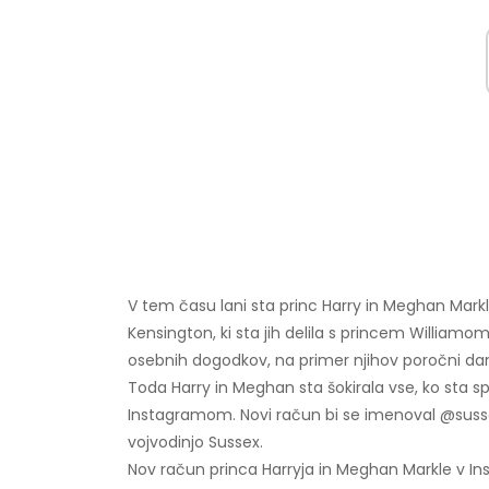
V tem času lani sta princ Harry in Meghan Mark
Kensington, ki sta jih delila s princem Williamo
osebnih dogodkov, na primer njihov poročni dan, 
Toda Harry in Meghan sta šokirala vse, ko sta spo
Instagramom. Novi račun bi se imenoval @sussex
vojvodinjo Sussex.
Nov račun princa Harryja in Meghan Markle v In