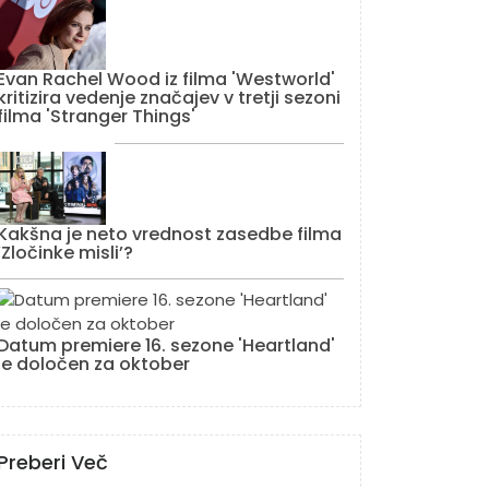
Evan Rachel Wood iz filma 'Westworld'
kritizira vedenje značajev v tretji sezoni
filma 'Stranger Things'
Kakšna je neto vrednost zasedbe filma
‘Zločinke misli’?
Datum premiere 16. sezone 'Heartland'
je določen za oktober
Preberi Več