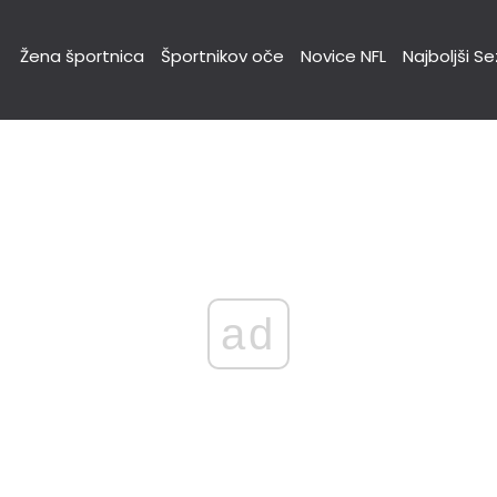
Žena športnica
Športnikov oče
Novice NFL
Najboljši S
ad