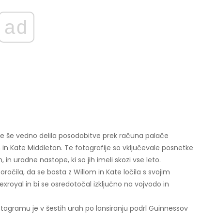
ad
le še vedno delila posodobitve prek računa palače
m in Kate Middleton. Te fotografije so vključevale posnetke
in uradne nastope, ki so jih imeli skozi vse leto.
ročila, da se bosta z Willom in Kate ločila s svojim
royal in bi se osredotočal izključno na vojvodo in
stagramu je v šestih urah po lansiranju podrl Guinnessov