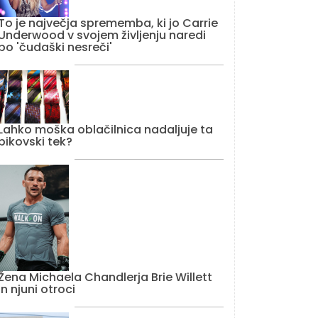
To je največja sprememba, ki jo Carrie
Underwood v svojem življenju naredi
po 'čudaški nesreči'
Lahko moška oblačilnica nadaljuje ta
bikovski tek?
Žena Michaela Chandlerja Brie Willett
in njuni otroci