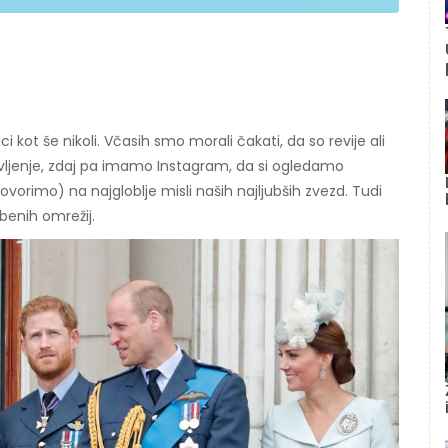
i kot še nikoli. Včasih smo morali čakati, da so revije ali
ivljenje, zdaj pa imamo Instagram, da si ogledamo
govorimo) na najgloblje misli naših najljubših zvezd. Tudi
žbenih omrežij.