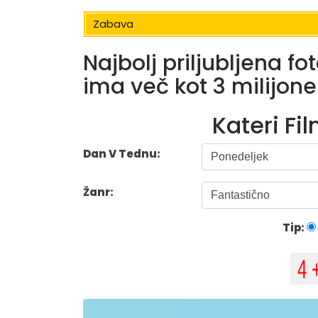
Zabava
Najbolj priljubljena fo
ima več kot 3 milijon
Kateri Fi
Dan V Tednu:
Žanr:
Tip: