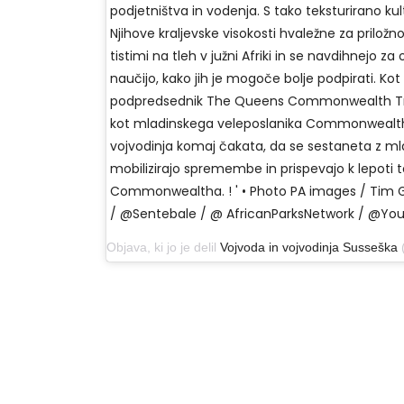
podjetništva in vodenja. S tako teksturirano ku
Njihove kraljevske visokosti hvaležne za priložn
tistimi na tleh v južni Afriki in se navdihnejo za
naučijo, kako jih je mogoče bolje podpirati. Kot
podpredsednik The Queens Commonwealth Tru
kot mladinskega veleposlanika Commonwealth
vojvodinja komaj čakata, da se sestaneta z mlad
mobilizirajo spremembe in prispevajo k lepoti 
Commonwealtha. ! ' • Photo PA images / Tim
/ @Sentebale / @ AfricanParksNetwork / @You
Objava, ki jo je delil
Vojvoda in vojvodinja Susseška
(