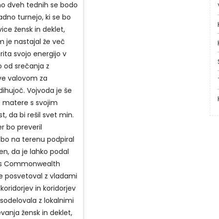
amo dveh tednih se bodo
adno turnejo, ki se bo
ice žensk in deklet,
m je nastajal že več
ita svojo energijo v
bo od srečanja z
ve valovom za
hujoč. Vojvoda je še
e matere s svojim
, da bi rešil svet min.
r bo preveril
n bo na terenu podpiral
en, da je lahko podal
n's Commonwealth
se posvetoval z vladami
koridorjev in koridorjev
 sodelovala z lokalnimi
vanja žensk in deklet,