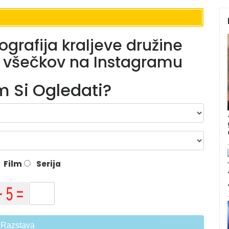
tografija kraljeve družine
e všečkov na Instagramu
lm Si Ogledati?
Film
Serija
Razstava