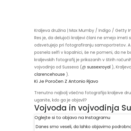
Kraljeva družina | Max Mumby / Indigo / Getty 
Res je, da delujoči kraljevi člani ne smejo imet
odsvetujejo pri fotografiranju samoportretov. A s
posnela selfi v kopalnici, še ne pomeni, da ne bo
kraljevskih fotografij je prikazanih v štirih rač
vojvodinja od Sussexa (@
sussexroyal
), Kralje
clarencehouse
).
Ki Je Poročen Z Antonio Rjavo
Trenutno najbolj všečna fotografija kraljeve dr
uganite, kdo ga je objavil?
Vojvoda in vojvodinja Su
Oglejte si to objavo na Instagramu
Danes smo veseli, da lahko objavimo podrobnost