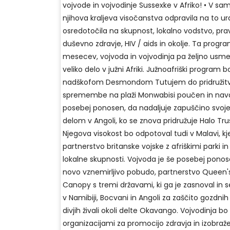
vojvode in vojvodinje Sussexke v Afriko! • V s
njihova kraljeva visočanstva odpravila na to ur
osredotočila na skupnost, lokalno vodstvo, prav
duševno zdravje, HIV / aids in okolje. Ta progra
mesecev, vojvoda in vojvodinja pa željno usmer
veliko delo v južni Afriki. Južnoafriški program 
nadškofom Desmondom Tutujem do pridružit
spremembe na plaži Monwabisi poučen in navdi
posebej ponosen, da nadaljuje zapuščino svoj
delom v Angoli, ko se znova pridružuje Halo Trust
Njegova visokost bo odpotoval tudi v Malavi, kje
partnerstvo britanske vojske z afriškimi parki i
lokalne skupnosti. Vojvoda je še posebej ponos
novo vznemirljivo pobudo, partnerstvo Quee
Canopy s tremi državami, ki ga je zasnoval in 
v Namibiji, Bocvani in Angoli za zaščito gozdnih 
divjih živali okoli delte Okavango. Vojvodinja bo
organizacijami za promocijo zdravja in izobraže