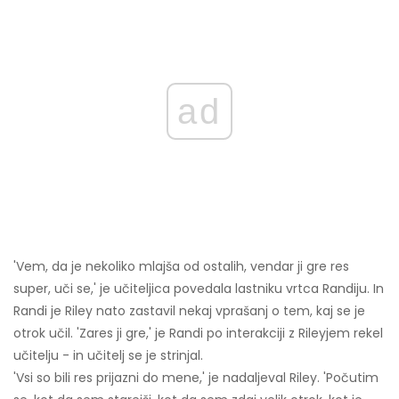
ad
'Vem, da je nekoliko mlajša od ostalih, vendar ji gre res
super, uči se,' je učiteljica povedala lastniku vrtca Randiju. In
Randi je Riley nato zastavil nekaj vprašanj o tem, kaj se je
otrok učil. 'Zares ji gre,' je Randi po interakciji z Rileyjem rekel
učitelju - in učitelj se je strinjal.
'Vsi so bili res prijazni do mene,' je nadaljeval Riley. 'Počutim