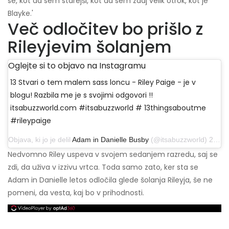
se, kot da sem starejši, kot da sem zdaj velik otrok, kot je
Blayke.'
Več odločitev bo prišlo z
Rileyjevim šolanjem
Oglejte si to objavo na Instagramu
13 Stvari o tem malem sass loncu - Riley Paige - je v
blogu! Razbila me je s svojimi odgovori !!
itsabuzzworld.com #itsabuzzworld # 13thingsaboutme
#rileypaige
Objava, ki jo je delil
Adam in Danielle Busby
(@itsabuzzworld) 22. avgusta 2019 ob 13:20 PDT
Nedvomno Riley uspeva v svojem sedanjem razredu, saj se
zdi, da uživa v izzivu vrtca. Toda samo zato, ker sta se
Adam in Danielle letos odločila glede šolanja Rileyja, še ne
pomeni, da vesta, kaj bo v prihodnosti.