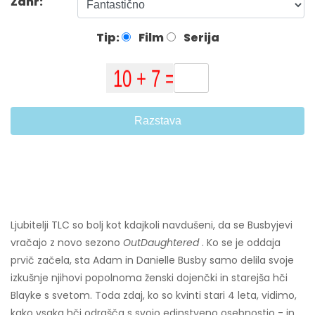
Žanr:
Tip:
Film
Serija
Razstava
Ljubitelji TLC so bolj kot kdajkoli navdušeni, da se Busbyjevi
vračajo z novo sezono
OutDaughtered
. Ko se je oddaja
prvič začela, sta Adam in Danielle Busby samo delila svoje
izkušnje njihovi popolnoma ženski dojenčki in starejša hči
Blayke s svetom. Toda zdaj, ko so kvinti stari 4 leta, vidimo,
kako vsaka hči odrašča s svojo edinstveno osebnostjo - in