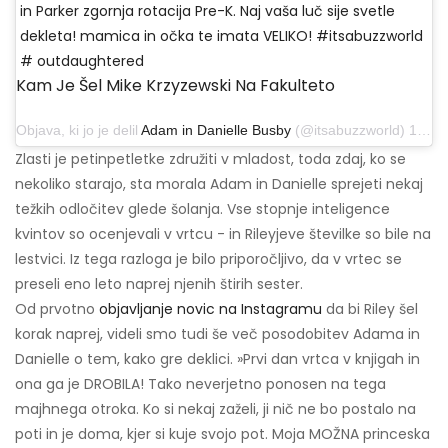
in Parker zgornja rotacija Pre-K. Naj vaša luč sije svetle
dekleta! mamica in očka te imata VELIKO! #itsabuzzworld
# outdaughtered
Kam Je Šel Mike Krzyzewski Na Fakulteto
Objava, ki jo je delil
Adam in Danielle Busby
(@itsabuzzworld) 19. avgusta 2019 ob 8:36 PDT
Zlasti je petinpetletke združiti v mladost, toda zdaj, ko se
nekoliko starajo, sta morala Adam in Danielle sprejeti nekaj
težkih odločitev glede šolanja. Vse stopnje inteligence
kvintov so ocenjevali v vrtcu - in Rileyjeve številke so bile na
lestvici. Iz tega razloga je bilo priporočljivo, da v vrtec se
preseli eno leto naprej njenih štirih sester.
Od prvotno
objavljanje novic na Instagramu
da bi Riley šel
korak naprej, videli smo tudi še več posodobitev Adama in
Danielle o tem, kako gre deklici. »Prvi dan vrtca v knjigah in
ona ga je DROBILA! Tako neverjetno ponosen na tega
majhnega otroka. Ko si nekaj zaželi, ji nič ne bo postalo na
poti in je doma, kjer si kuje svojo pot. Moja MOŽNA princeska