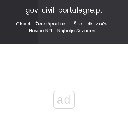
gov-civil-portalegre.pt
Glavni
Žena športnica
Športnikov oče
Novice NFL
Najboljši Seznami
ad