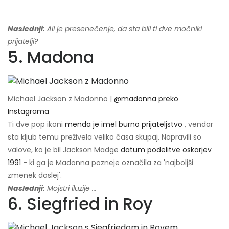
Naslednji:
Ali je presenečenje, da sta bili ti dve močniki
prijatelji?
5. Madona
Michael Jackson z Madonno |
@madonna preko
Instagrama
Ti dve pop ikoni
menda je imel burno prijateljstvo
, vendar
sta kljub temu preživela veliko časa skupaj. Napravili so
valove, ko je bil Jackson Madge
datum podelitve oskarjev
1991
- ki ga je Madonna pozneje označila za 'najboljši
zmenek doslej'.
Naslednji:
Mojstri iluzije ...
6. Siegfried in Roy