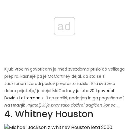
ad
Kljub vročim govoricam je med zvezdoma prišlo do velikega
prepira, kasneje pa je McCartney dejal, da sta se z
Jacksonom zaradi poslov preprosto razšla. 'Bila sva zelo
dobra prijatelja,' je dejal McCartney
je leta 2011 povedal
Davidu Lettermanu
. 'Lep moški, nadarjen in ga pogrešamo.'
Naslednji:
Prijatelj, ki je prav tako doživel tragičen konec ...
4. Whitney Houston