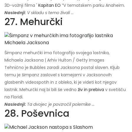
3D-vožnji filma '
Kapitan EO
”V tematskem parku Anaheim.
Naslednji:
V skladu s temo živali ...
27. Mehurčki
Šimpanz mehurčki ima fotografijo svojega lastnika,
Michaela Jacksona | Arhiv Hulton / Getty Images
Tehnično je Bubbles zaradi Jacksona postal slaven. Kljub
temu je šimpanz zaslovel s kamejami v Jacksonovih
glasbenih videospotih in z obleko, ki je videti kot njegov
lastnik. Mehurčki naj bi bili še vedno
živ in prebiva
v svetišču
na Floridi.
Naslednji:
Ta dvojec je povzročil polemike ...
28. Poševnica