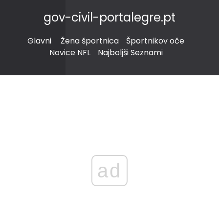
gov-civil-portalegre.pt
Glavni
Žena športnica
Športnikov oče
Novice NFL
Najboljši Seznami
ad