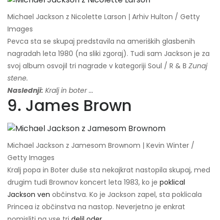
Michael Jackson z Nicolette Larson | Arhiv Hulton / Getty
Images
Pevca sta se skupaj predstavila na ameriških glasbenih
nagradah leta 1980 (na sliki zgoraj). Tudi sam Jackson je za
svoj album osvojil tri nagrade v kategoriji Soul / R & B
Zunaj
stene.
Naslednji:
Kralj in boter ...
9. James Brown
Michael Jackson z Jamesom Brownom | Kevin Winter /
Getty Images
Kralj popa in Boter duše sta nekajkrat nastopila skupaj, med
drugim tudi Brownov koncert leta 1983, ko je
poklical
Jackson ven
občinstva. Ko je Jackson zapel, sta poklicala
Princea iz občinstva na nastop. Neverjetno je enkrat
pomisliti na vse tri
delil oder
.