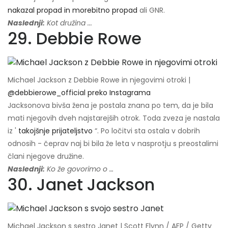
nakazal propad in morebitno propad
ali GNR.
Naslednji:
Kot družina ...
29. Debbie Rowe
Michael Jackson z Debbie Rowe in njegovimi otroki |
@debbierowe_official preko Instagrama
Jacksonova bivša žena je postala znana po tem, da je bila
mati njegovih dveh najstarejših otrok. Toda zveza je nastala
iz '
takojšnje prijateljstvo
“. Po ločitvi sta ostala v dobrih
odnosih - čeprav naj bi bila že leta v nasprotju s preostalimi
člani njegove družine.
Naslednji:
Ko že govorimo o …
30. Janet Jackson
Michael Jackson s sestro Janet | Scott Flynn / AFP / Getty