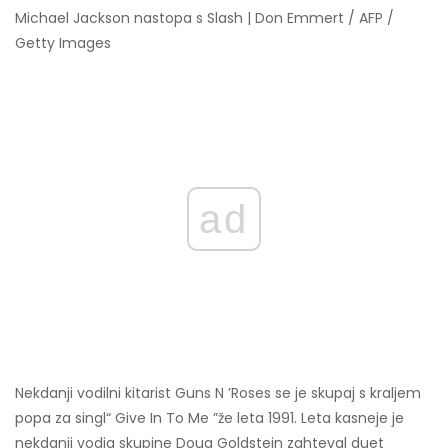
Michael Jackson nastopa s Slash | Don Emmert / AFP /
Getty Images
ad
Nekdanji vodilni kitarist Guns N ’Roses se je skupaj s kraljem
popa za singl“ Give In To Me ”že leta 1991. Leta kasneje je
nekdanji vodja skupine Doug Goldstein zahteval duet