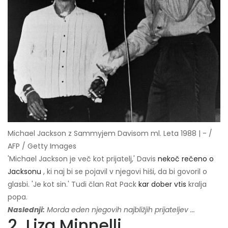
Michael Jackson z Sammyjem Davisom ml. Leta 1988 | - /
AFP / Getty Images
'Michael Jackson je več kot prijatelj,' Davis
nekoč rečeno o
Jacksonu
, ki naj bi se pojavil v njegovi hiši, da bi govoril o
glasbi. 'Je kot sin.' Tudi član Rat Pack
kar dober vtis
kralja
popa.
Naslednji:
Morda eden njegovih najbližjih prijateljev ...
2. Liza Minnelli