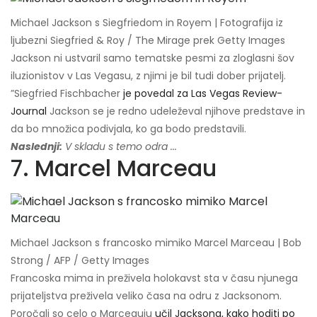
Michael Jackson s Siegfriedom in Royem | Fotografija iz
ljubezni Siegfried & Roy / The Mirage prek Getty Images
Jackson ni ustvaril samo tematske pesmi za zloglasni šov
iluzionistov v Las Vegasu, z njimi je bil tudi dober prijatelj.
”Siegfried Fischbacher
je povedal za Las Vegas Review-
Journal
Jackson se je redno udeleževal njihove predstave in
da bo množica podivjala, ko ga bodo predstavili.
Naslednji:
V skladu s temo odra ...
7. Marcel Marceau
Michael Jackson s francosko mimiko Marcel Marceau | Bob
Strong / AFP / Getty Images
Francoska mima in preživela holokavst sta v času njunega
prijateljstva preživela veliko časa na odru z Jacksonom.
Poročali so celo o Marceauju
učil Jacksona, kako hoditi po