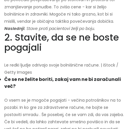
zmanjševanje ponudbe. To zviša cene - kar si želijo
bolnišnice in zdravniki. Mogoče ni tako grozno, kot bi si
mislili, vendar je običajna taktika povečevanja dobička.
Naslednji:
Stave proti pacientovi želji po boju.
2. Stavite, da se ne boste
pogajali
Le redki ljudje odrivajo svoje bolnišnične račune. | iStock /
Getty Images
Če se ne želite boriti, zakaj vam ne bi zaračunali
več?
O vsem se je mogoče pogajati - večina potrošnikov na to
pozabi. In ko gre za zdravstvene račune, ne bojte se
postaviti smradu . Še posebej, če se vam zdi, da vas zajeba.
Če bi vedeli, da lahko zahtevate smešno povišico in da se
vaš šef ne bo potisnil nazaj, zakaj ne bi poskusili povečati