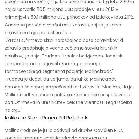
bolečinam in vročini, ki je bilo prvič izdano na trg leta 2010 in
naj bi ustvarilo 110,5 milijona USD prodaje v letu 2013 v
primerjavi s 50,1 milijona USD prihodkov od izdelkov leta 2012.
Cadence poroča o močni rasti zdravilo, saj se je sprva
pojavilo na trgu pred štirimi leti.
'Za rast Ofirmeva skrbi naraščajoča baza zdravnikov, ki
zdravilo predpisujejo vedno večjemu številu kirurških
bolnikov,' je dejal Trudeau. 'Izdelek bo izjemen dodatek
komponentam blagovnih znamk posebnega
farmacevtskega segmenta podjetja Mallinckrodt.'
Trudeau je dodal, da verjame, da lahko Mallinckrodt
pomaga še naprej pospeševati rast zdravila: 'Menimo, da je
Mallinckrodt v dobrem položaju za nadaljnje pospeševanje
poti Ofirmeva in uresničitev celotne vrednosti tega izdelka
na trgu.'
Koliko Je Stara Punca Bill Belichick
Mallinckrodt se je julija oddvojil od družbe Covidien PLC.
Podjetje trenutno izdeluje zdravila predvsem za