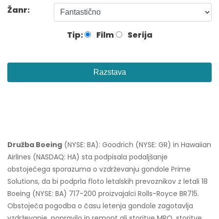
Žanr:
Tip:
Film
Serija
Razstava
Družba Boeing
(NYSE: BA): Goodrich (NYSE: GR) in Hawaiian
Airlines (NASDAQ: HA) sta podpisala podaljšanje
obstoječega sporazuma o vzdrževanju gondole Prime
Solutions, da bi podprla floto letalskih prevoznikov z letali 18
Boeing (NYSE: BA) 717-200 proizvajalci Rolls-Royce BR715.
Obstoječa pogodba o času letenja gondole zagotavlja
vzdrževanje, popravilo in remont ali storitve MRO, storitve