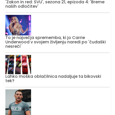
'Zakon in red: SVU', sezona 21, epizoda 4: 'Breme
naših odločitev'
To je največja sprememba, ki jo Carrie
Underwood v svojem življenju naredi po 'čudaški
nesreči'
Lahko moška oblačilnica nadaljuje ta bikovski
tek?