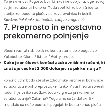
To je skrivnost. Pogosto bolniki nikoli ne dobijo razlage, zakaj
so jim zaračunali honorar. Toda spet lahko bolnišnice to
storijo, ker bodo to plačevale zavarovalnice in bolniki.
Končno:
Polnjenje, kar hočeš, zakaj za vraga ne?
7. Preprosto in enostavno
prekomerno polnjenje
Včasih vas rutinski obisk na koncu stane celo bogastvo. |
Yakobchuk Olena / iStock / Getty Images
Kako je en človek končal z zdravniškimi računi, ki
znašajo več kot
2.000 dolarjev za pik komarja
?
Končno vam bodo številne zdravniške pisarne in bolnišnice
zaračunavale bolj preprosto, ker lahko. V vaših zdravstvenih
računih je veliko stroškov, toda ko gre za prekomerno
zaračunavanje? Zakaj ne? Tega smo se že dotaknili -
marsikdo se noče poskusiti pogajati in bo na koncu plačal