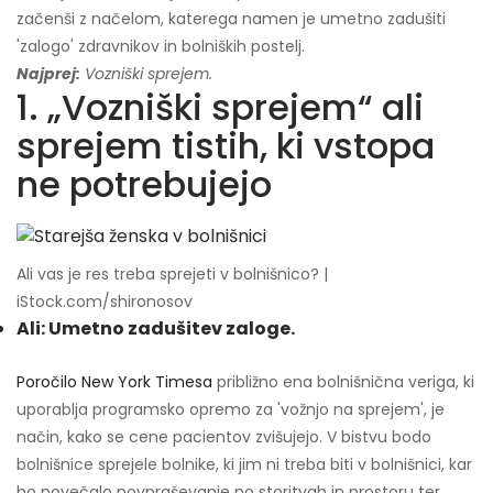
začenši z načelom, katerega namen je umetno zadušiti
'zalogo' zdravnikov in bolniških postelj.
Najprej:
Vozniški sprejem.
1. „Vozniški sprejem“ ali
sprejem tistih, ki vstopa
ne potrebujejo
Ali vas je res treba sprejeti v bolnišnico? |
iStock.com/shironosov
Ali: Umetno zadušitev zaloge.
Poročilo New York Timesa
približno ena bolnišnična veriga, ki
uporablja programsko opremo za 'vožnjo na sprejem', je
način, kako se cene pacientov zvišujejo. V bistvu bodo
bolnišnice sprejele bolnike, ki jim ni treba biti v bolnišnici, kar
bo povečalo povpraševanje po storitvah in prostoru ter