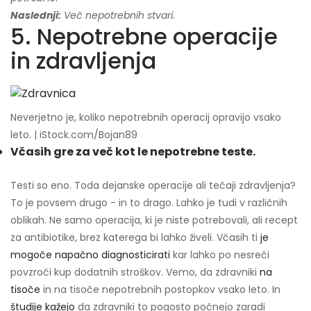
Naslednji:
Več nepotrebnih stvari.
5. Nepotrebne operacije
in zdravljenja
Neverjetno je, koliko nepotrebnih operacij opravijo vsako
leto. | iStock.com/Bojan89
Včasih gre za več kot le nepotrebne teste.
Testi so eno. Toda dejanske operacije ali tečaji zdravljenja?
To je povsem drugo - in to drago. Lahko je tudi v različnih
oblikah. Ne samo operacija, ki je niste potrebovali, ali recept
za antibiotike, brez katerega bi lahko živeli. Včasih ti
je
mogoče napačno diagnosticirati
kar lahko po nesreči
povzroči kup dodatnih stroškov. Vemo, da zdravniki
na
tisoče
in na tisoče nepotrebnih postopkov vsako leto. In
študije kažejo
da zdravniki to pogosto počnejo zaradi