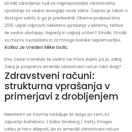
stroški zdravljenja tudi za najpreprostejša zdravstvena
vprašanja za vedno dosegajo nove višine. Čeprav je zakon o
dostopni oskrbi, ki ga je predsednik Obama podpisal leta
2010, uspel odpraviti nekatera vprašanja v sistemu, težave
še vedno obstajajo. Največji in najbolj očiten? Stroški. Stroški
so močni, nezaslišani in za mnoge bolnike nepremostljivi.
Koliko Je Vreden Mike Golic
Eno, česar marsikdo še vedno ne more dojeti, pa je, zakaj.
Zakaj je povprečni ameriški zdravstveni račun tako drag?
Zdravstveni računi:
strukturna vprašanja v
primerjavi z drobljenjem
Nekaterim se travma nadaljuje še dolgo po tem, ko
zapustijo bolnišnico. | Gabe Ginsberg / Getty Images
Lahko je hitro sklepati, da so ameriški zdravstveni računi