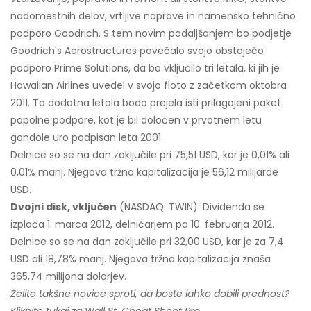
nadomestnih delov, vrtljive naprave in namensko tehnično
podporo Goodrich. S tem novim podaljšanjem bo podjetje
Goodrich's Aerostructures povečalo svojo obstoječo
podporo Prime Solutions, da bo vključilo tri letala, ki jih je
Hawaiian Airlines uvedel v svojo floto z začetkom oktobra
2011. Ta dodatna letala bodo prejela isti prilagojeni paket
popolne podpore, kot je bil določen v prvotnem letu
gondole uro podpisan leta 2001.
Delnice so se na dan zaključile pri 75,51 USD, kar je 0,01% ali
0,01% manj. Njegova tržna kapitalizacija je 56,12 milijarde
USD.
Dvojni disk, vključen
(NASDAQ: TWIN): Dividenda se
izplača 1. marca 2012, delničarjem pa 10. februarja 2012.
Delnice so se na dan zaključile pri 32,00 USD, kar je za 7,4
USD ali 18,78% manj. Njegova tržna kapitalizacija znaša
365,74 milijona dolarjev.
Želite takšne novice sproti, da boste lahko dobili prednost?