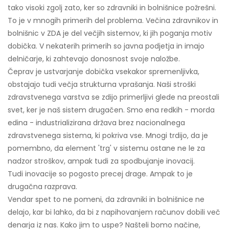
tako visoki zgolj zato, ker so zdravniki in bolnišnice požrešni.
To je v mnogih primerih del problema. Večina zdravnikov in
bolnišnic v ZDA je del večjih sistemov, ki jih poganja motiv
dobička. V nekaterih primerih so javna podjetja in imajo
delničarje, ki zahtevajo donosnost svoje naložbe.
Čeprav je ustvarjanje dobička vsekakor spremenljivka,
obstajajo tudi večja strukturna vprašanja. Naši stroški
zdravstvenega varstva se zdijo primerljivi glede na preostali
svet, ker je naš sistem drugačen. Smo ena redkih - morda
edina - industrializirana država brez nacionalnega
zdravstvenega sistema, ki pokriva vse. Mnogi trdijo, da je
pomembno, da element 'trg' v sistemu ostane ne le za
nadzor stroškov, ampak tudi za spodbujanje inovacij.
Tudi inovacije so pogosto precej drage. Ampak to je
drugačna razprava.
Vendar spet to ne pomeni, da zdravniki in bolnišnice ne
delajo, kar bi lahko, da bi z napihovanjem računov dobili več
denarja iz nas. Kako jim to uspe? Našteli bomo načine,