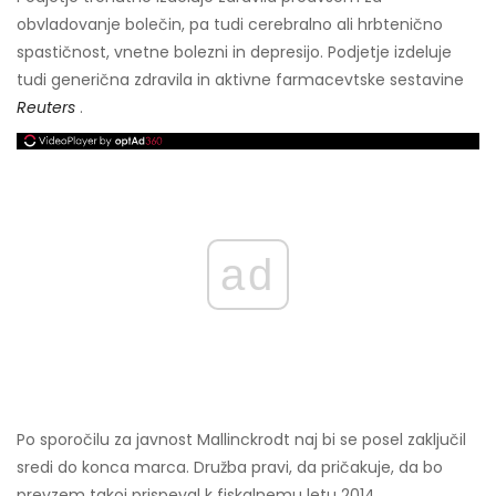
obvladovanje bolečin, pa tudi cerebralno ali hrbtenično
spastičnost, vnetne bolezni in depresijo. Podjetje izdeluje
tudi generična zdravila in aktivne farmacevtske sestavine
Reuters
.
ad
Po sporočilu za javnost Mallinckrodt naj bi se posel zaključil
sredi do konca marca. Družba pravi, da pričakuje, da bo
prevzem takoj prispeval k fiskalnemu letu 2014