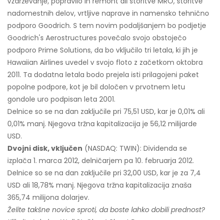
vzdrževanje, popravilo in remont ali storitve MRO, storitve
nadomestnih delov, vrtljive naprave in namensko tehnično
podporo Goodrich. S tem novim podaljšanjem bo podjetje
Goodrich's Aerostructures povečalo svojo obstoječo
podporo Prime Solutions, da bo vključilo tri letala, ki jih je
Hawaiian Airlines uvedel v svojo floto z začetkom oktobra
2011. Ta dodatna letala bodo prejela isti prilagojeni paket
popolne podpore, kot je bil določen v prvotnem letu
gondole uro podpisan leta 2001.
Delnice so se na dan zaključile pri 75,51 USD, kar je 0,01% ali
0,01% manj. Njegova tržna kapitalizacija je 56,12 milijarde
USD.
Dvojni disk, vključen
(NASDAQ: TWIN): Dividenda se
izplača 1. marca 2012, delničarjem pa 10. februarja 2012.
Delnice so se na dan zaključile pri 32,00 USD, kar je za 7,4
USD ali 18,78% manj. Njegova tržna kapitalizacija znaša
365,74 milijona dolarjev.
Želite takšne novice sproti, da boste lahko dobili prednost?