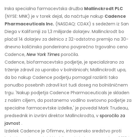
Irska specialna farmacevtska družba
Mallinckrodt PLC
(NYSE: MNK) je v torek dejal, da načrtuje nakup
Cadence
Pharmaceuticals Inc.
(NASDAQ: CDAX) s sedežem iz San
Diega v Kaliforniji za 1,3 milijarde dolarjev. Mallinckrodt bo
plačal 14 dolarjev za delnico z 32-odstotno premijo na 30-
dnevno količinsko ponderirano povprečno trgovalno ceno
Cadence,
New York Times
poročila.
Cadence, biofarmacevtsko podjetje, je specializirano za
trženje zdravil za uporabo v bolnišnicah; Mallinckrodt upa,
da bo nakup Cadence podjetju pomagal razširiti tako
ponudbo posebnih zdravil kot tudi doseg na bolnišničnem
trgu. 'Nakup podjetja Cadence Pharmaceuticals je skladen
z našim ciljem, da postanemo vodilno svetovno podjetje za
specialne farmacevtske izdelke,' je povedal Mark Trudeau,
predsednik in izvršni direktor Mallinckrodta, v
sporočilo za
javnost
.
Izdelek Cadence je Ofirmev, intravensko sredstvo proti