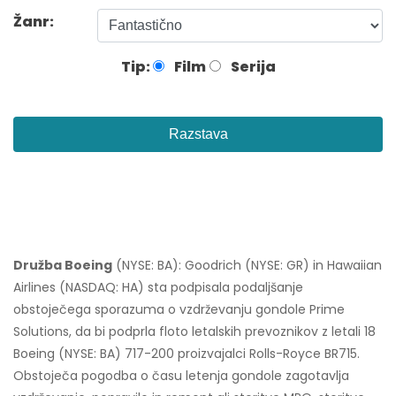
Žanr:
Tip:
Film
Serija
Razstava
Družba Boeing
(NYSE: BA): Goodrich (NYSE: GR) in Hawaiian
Airlines (NASDAQ: HA) sta podpisala podaljšanje
obstoječega sporazuma o vzdrževanju gondole Prime
Solutions, da bi podprla floto letalskih prevoznikov z letali 18
Boeing (NYSE: BA) 717-200 proizvajalci Rolls-Royce BR715.
Obstoječa pogodba o času letenja gondole zagotavlja