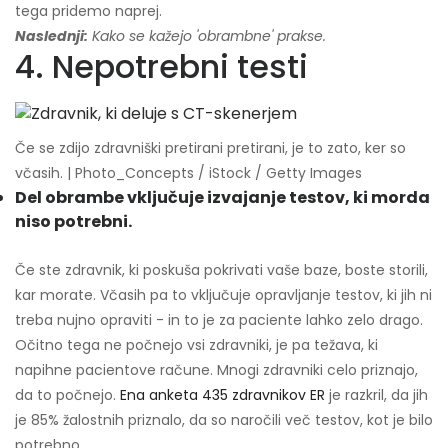
tega pridemo naprej.
Naslednji:
Kako se kažejo 'obrambne' prakse.
4. Nepotrebni testi
Če se zdijo zdravniški pretirani pretirani, je to zato, ker so
včasih. | Photo_Concepts / iStock / Getty Images
Del obrambe vključuje izvajanje testov, ki morda
niso potrebni.
Če ste zdravnik, ki poskuša pokrivati ​​vaše baze, boste storili,
kar morate. Včasih pa to vključuje opravljanje testov, ki jih ni
treba nujno opraviti - in to je za paciente lahko zelo drago.
Očitno tega ne počnejo vsi zdravniki, je pa težava, ki
napihne pacientove račune. Mnogi zdravniki celo priznajo,
da to počnejo.
Ena anketa 435 zdravnikov ER
je razkril, da jih
je 85% žalostnih priznalo, da so naročili več testov, kot je bilo
potrebno.