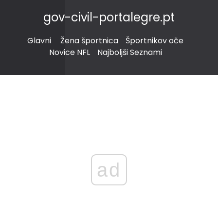
gov-civil-portalegre.pt
Glavni
Žena športnica
Športnikov oče
Novice NFL
Najboljši Seznami
ad