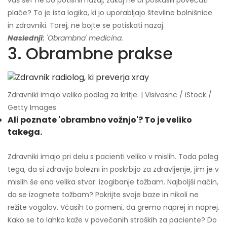
plače? To je ista logika, ki jo uporabljajo številne bolnišnice
in zdravniki. Torej, ne bojte se potiskati nazaj.
Naslednji:
'Obrambna' medicina.
3. Obrambne prakse
Zdravniki imajo veliko podlag za kritje. | Visivasnc / iStock /
Getty Images
Ali poznate 'obrambno vožnjo'? To je veliko
takega.
Zdravniki imajo pri delu s pacienti veliko v mislih. Toda poleg
tega, da si zdravijo bolezni in poskrbijo za zdravljenje, jim je v
mislih še ena velika stvar: izogibanje tožbam. Najboljši način,
da se izognete tožbam? Pokrijte svoje baze in nikoli ne
režite vogalov. Včasih to pomeni, da gremo naprej in naprej.
Kako se to lahko kaže v povečanih stroških za paciente? Do