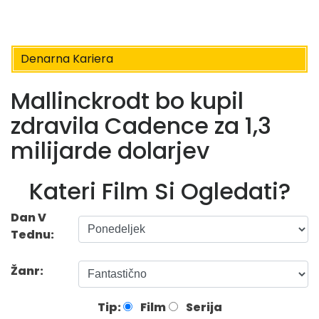
Denarna Kariera
Mallinckrodt bo kupil
zdravila Cadence za 1,3
milijarde dolarjev
Kateri Film Si Ogledati?
Dan V
Tednu:
Žanr:
Tip:
Film
Serija