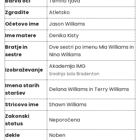
Barva oči
Temno rjava
Zgradite
Atletsko
Očetovo ime
Jason Williams
Ime matere
Denika Kisty
Bratje in
Dve sestri po imenu Mia Williams in
sestre
Nina Williams
Akademija IMG
izobraževanje
Srednja šola Bradenton
Imena starih
Delana Williams in Terry Williams
staršev
Stricovo ime
Shawn Williams
Zakonski
Neporočena
status
dekle
Noben