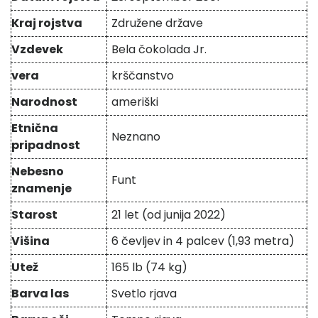
Kraj rojstva
Združene države
Vzdevek
Bela čokolada Jr.
vera
krščanstvo
Narodnost
ameriški
Etnična
Neznano
pripadnost
Nebesno
Funt
znamenje
Starost
21 let (od junija 2022)
Višina
6 čevljev in 4 palcev (1,93 metra)
Utež
165 lb (74 kg)
Barva las
Svetlo rjava