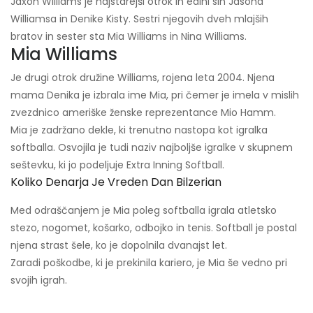
Jaxon Williams je najstarejši otrok in edini sin Jasona
Williamsa in Denike Kisty. Sestri njegovih dveh mlajših
bratov in sester sta Mia Williams in Nina Williams.
Mia Williams
Je drugi otrok družine Williams, rojena leta 2004. Njena
mama Denika je izbrala ime Mia, pri čemer je imela v mislih
zvezdnico ameriške ženske reprezentance Mio Hamm.
Mia je zadržano dekle, ki trenutno nastopa kot igralka
softballa. Osvojila je tudi naziv najboljše igralke v skupnem
seštevku, ki jo podeljuje Extra Inning Softball.
Koliko Denarja Je Vreden Dan Bilzerian
Med odraščanjem je Mia poleg softballa igrala atletsko
stezo, nogomet, košarko, odbojko in tenis. Softball je postal
njena strast šele, ko je dopolnila dvanajst let.
Zaradi poškodbe, ki je prekinila kariero, je Mia še vedno pri
svojih igrah.