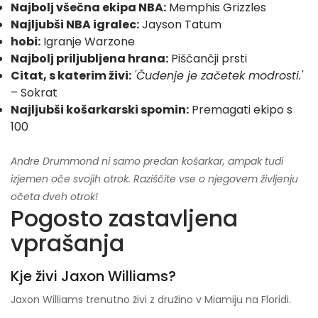
Najbolj všečna ekipa NBA:
Memphis Grizzles
Najljubši NBA igralec:
Jayson Tatum
hobi:
Igranje Warzone
Najbolj priljubljena hrana:
Piščančji prsti
Citat, s katerim živi:
'Čudenje je začetek modrosti.'
– Sokrat
Najljubši košarkarski spomin:
Premagati ekipo s
100
Andre Drummond ni samo predan košarkar, ampak tudi
izjemen oče svojih otrok. Raziščite vse o njegovem življenju
očeta dveh otrok!
Pogosto zastavljena
vprašanja
Kje živi Jaxon Williams?
Jaxon Williams trenutno živi z družino v Miamiju na Floridi.