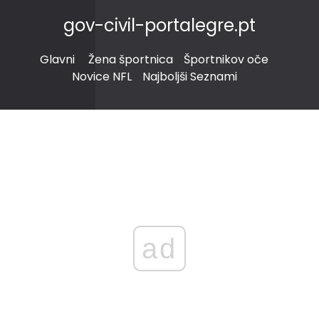
gov-civil-portalegre.pt
Glavni
Žena športnica
Športnikov oče
Novice NFL
Najboljši Seznami
ad