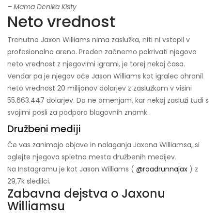
– Mama Denika Kisty
Neto vrednost
Trenutno Jaxon Williams nima zaslužka, niti ni vstopil v
profesionalno areno. Preden začnemo pokrivati ​​njegovo
neto vrednost z njegovimi igrami, je torej nekaj časa.
Vendar pa je njegov oče Jason Williams kot igralec ohranil
neto vrednost 20 milijonov dolarjev z zaslužkom v višini
55.663.447 dolarjev. Da ne omenjam, kar nekaj zasluži tudi s
svojimi posli za podporo blagovnih znamk.
Družbeni mediji
Če vas zanimajo objave in nalaganja Jaxona Williamsa, si
oglejte njegova spletna mesta družbenih medijev.
Na Instagramu je kot Jason Williams (
@roadrunnajax
) z
29,7k sledilci.
Zabavna dejstva o Jaxonu
Williamsu