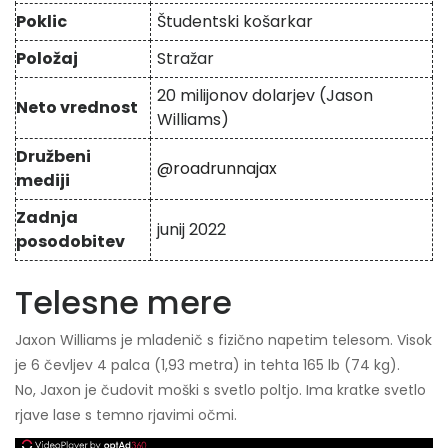
Poklic
Študentski košarkar
Položaj
Stražar
20 milijonov dolarjev (Jason
Neto vrednost
Williams)
Družbeni
@roadrunnajax
mediji
Zadnja
junij 2022
posodobitev
Telesne mere
Jaxon Williams je mladenič s fizično napetim telesom. Visok
je 6 čevljev 4 palca (1,93 metra) in tehta 165 lb (74 kg).
No, Jaxon je čudovit moški s svetlo poltjo. Ima kratke svetlo
rjave lase s temno rjavimi očmi.