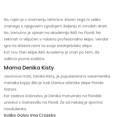
No, rojen je v znamenju tehtnice. Razen tega ni veliko
znanega o njegovem zgodnjem življenju in otroških dneh.
No, trenutno je vpisan na akademijo IMG na Floridi. Na
tekmah ni vključen v nobeno profesionalno ekipo. Vendar
igra na državni ravni za svojo srednješolsko ekipo.
Kot nov član ekipe IMG Academy je znan po tem, da
odlično pozna sodišče.
Mama Denika Kisty
Jaxonova mati, Denika Kisty, je popularizirana vseameriška
metalka kopja. Bila je tudi članica atletske ekipe Florida
Gators.
Kar zadeva izobrazbo, je Denika maturirala na Floridski
univerzi v Gainesvillu na Floridi. Že od nekdaj je športna
navdušenka.
Koliko Golov Ima Crossby