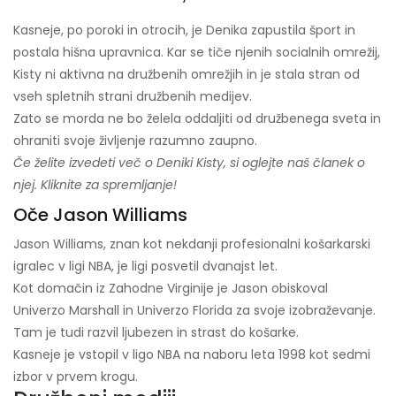
Kasneje, po poroki in otrocih, je Denika zapustila šport in
postala hišna upravnica. Kar se tiče njenih socialnih omrežij,
Kisty ni aktivna na družbenih omrežjih in je stala stran od
vseh spletnih strani družbenih medijev.
Zato se morda ne bo želela oddaljiti od družbenega sveta in
ohraniti svoje življenje razumno zaupno.
Če želite izvedeti več o Deniki Kisty, si oglejte naš članek o
njej. Kliknite za spremljanje!
Oče Jason Williams
Jason Williams, znan kot nekdanji profesionalni košarkarski
igralec v ligi NBA, je ligi posvetil dvanajst let.
Kot domačin iz Zahodne Virginije je Jason obiskoval
Univerzo Marshall in Univerzo Florida za svoje izobraževanje.
Tam je tudi razvil ljubezen in strast do košarke.
Kasneje je vstopil v ligo NBA na naboru leta 1998 kot sedmi
izbor v prvem krogu.