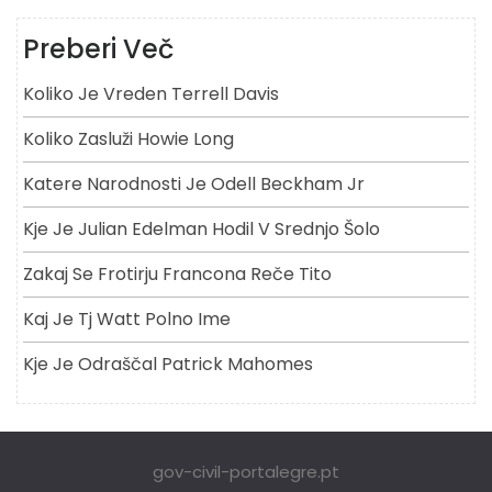
Preberi Več
Koliko Je Vreden Terrell Davis
Koliko Zasluži Howie Long
Katere Narodnosti Je Odell Beckham Jr
Kje Je Julian Edelman Hodil V Srednjo Šolo
Zakaj Se Frotirju Francona Reče Tito
Kaj Je Tj Watt Polno Ime
Kje Je Odraščal Patrick Mahomes
gov-civil-portalegre.pt