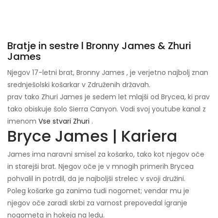
Bratje in sestre l Bronny James & Zhuri
James
Njegov 17-letni brat, Bronny James , je verjetno najbolj znan
srednješolski košarkar v Združenih državah.
prav tako Zhuri James je sedem let mlajši od Brycea, ki prav
tako obiskuje šolo Sierra Canyon. Vodi svoj youtube kanal z
imenom
Vse stvari Zhuri
.
Bryce James | Kariera
James ima naravni smisel za košarko, tako kot njegov oče
in starejši brat. Njegov oče je v mnogih primerih Brycea
pohvalil in potrdil, da je najboljši strelec v svoji družini.
Poleg košarke ga zanima tudi nogomet; vendar mu je
njegov oče zaradi skrbi za varnost prepovedal igranje
nogometa in hokeja na ledu.