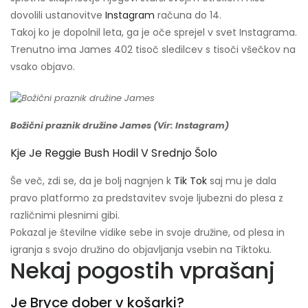
dovolili ustanovitve
Instagram
računa do 14.
Takoj ko je dopolnil leta, ga je oče sprejel v svet Instagrama.
Trenutno ima James 402 tisoč sledilcev s tisoči všečkov na
vsako objavo.
Božični praznik družine James (Vir: Instagram)
Kje Je Reggie Bush Hodil V Srednjo Šolo
Še več, zdi se, da je bolj nagnjen k
Tik Tok
saj mu je dala
pravo platformo za predstavitev svoje ljubezni do plesa z
različnimi plesnimi gibi.
Pokazal je številne vidike sebe in svoje družine, od plesa in
igranja s svojo družino do objavljanja vsebin na Tiktoku.
Nekaj ​​pogostih vprašanj
Je Bryce dober v košarki?