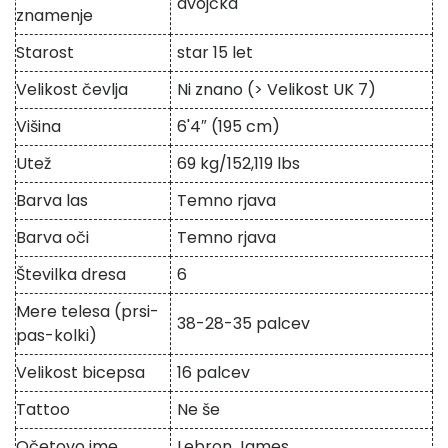
dvojčka
znamenje
Starost
star 15 let
Velikost čevlja
Ni znano (> Velikost UK 7)
Višina
6'4″ (195 cm)
Utež
69 kg/152,119 lbs
Barva las
Temno rjava
Barva oči
Temno rjava
Številka dresa
6
Mere telesa (prsi-
38-28-35 palcev
pas-kolki)
Velikost bicepsa
16 palcev
Tattoo
Ne še
Očetovo ime
Lebron James