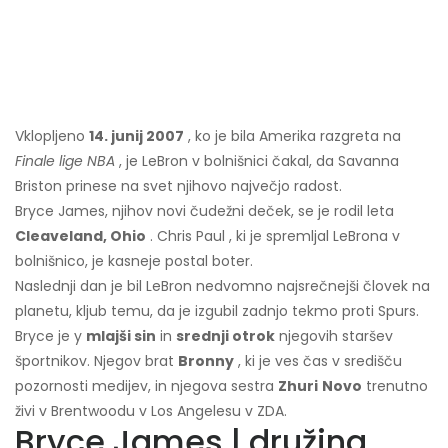
Vklopljeno
14. junij 2007
, ko je bila Amerika razgreta na
Finale lige NBA
, je LeBron v bolnišnici čakal, da Savanna
Briston prinese na svet njihovo največjo radost.
Bryce James, njihov novi čudežni deček, se je rodil leta
Cleaveland, Ohio
. Chris Paul , ki je spremljal LeBrona v
bolnišnico, je kasneje postal boter.
Naslednji dan je bil LeBron nedvomno najsrečnejši človek na
planetu, kljub temu, da je izgubil zadnjo tekmo proti Spurs.
Bryce je y
mlajši sin
in
srednji otrok
njegovih staršev
športnikov. Njegov brat
Bronny
, ki je ves čas v središču
pozornosti medijev, in njegova sestra
Zhuri
Novo
trenutno
živi v Brentwoodu v Los Angelesu v ZDA.
Bryce James | družina