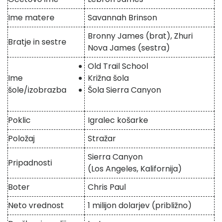
Ime matere
Savannah Brinson
Bronny James (brat), Zhuri
Bratje in sestre
Nova James (sestra)
Old Trail School
Ime
Križna šola
šole/izobrazba
Šola Sierra Canyon
Poklic
Igralec košarke
Položaj
Stražar
Sierra Canyon
Pripadnosti
(Los Angeles, Kalifornija)
Boter
Chris Paul
Neto vrednost
1 milijon dolarjev (približno)