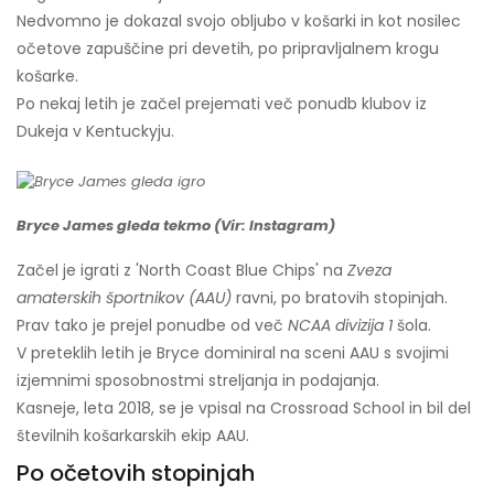
Nedvomno je dokazal svojo obljubo v košarki in kot nosilec
očetove zapuščine pri devetih, po pripravljalnem krogu
košarke.
Po nekaj letih je začel prejemati več ponudb klubov iz
Dukeja v Kentuckyju.
Bryce James gleda tekmo (Vir: Instagram)
Začel je igrati z 'North Coast Blue Chips' na
Zveza
amaterskih športnikov (AAU)
ravni, po bratovih stopinjah.
Prav tako je prejel ponudbe od več
NCAA divizija 1
šola.
V preteklih letih je Bryce dominiral na sceni AAU s svojimi
izjemnimi sposobnostmi streljanja in podajanja.
Kasneje, leta 2018, se je vpisal na Crossroad School in bil del
številnih košarkarskih ekip AAU.
Po očetovih stopinjah