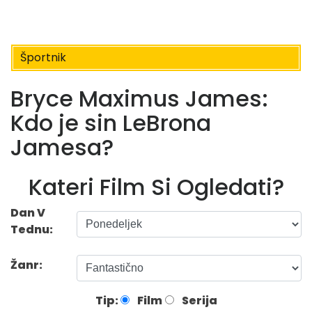
Športnik
Bryce Maximus James:
Kdo je sin LeBrona
Jamesa?
Kateri Film Si Ogledati?
Dan V
Tednu:
Žanr:
Tip:
Film
Serija