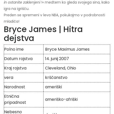
in ostanite zaklenjeni
!« medtem ko gleda svojega sina, kako
igra na igrišču.
Preden se spremeni v leva NBA, pokukajmo v podrobnosti
mladiča!
Bryce James | Hitra
dejstva
Polno ime
Bryce Maximus James
Datum rojstva
14. junij 2007
Kraj rojstva
Cleveland, Ohio
vera
krščanstvo
Narodnost
ameriški
Etnična
ameriško-afriški
pripadnost
Nebesno