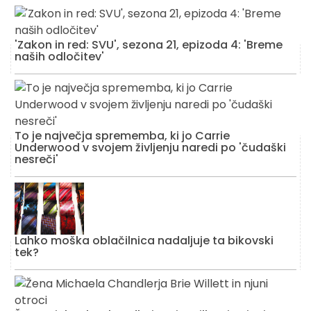
'Zakon in red: SVU', sezona 21, epizoda 4: 'Breme
naših odločitev'
To je največja sprememba, ki jo Carrie
Underwood v svojem življenju naredi po 'čudaški
nesreči'
Lahko moška oblačilnica nadaljuje ta bikovski
tek?