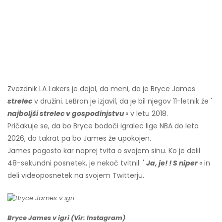
Zvezdnik LA Lakers je dejal, da meni, da je Bryce James
strelec
v družini. LeBron je izjavil, da je bil njegov 11-letnik že '
najboljši strelec v gospodinjstvu
« v letu 2018.
Pričakuje se, da bo Bryce bodoči igralec lige NBA do leta
2026, do takrat pa bo James že upokojen.
James pogosto kar naprej tvita o svojem sinu. Ko je delil
48-sekundni posnetek, je nekoč tvitnil: '
Ja, je!
!
S
niper
« in
deli videoposnetek na svojem Twitterju.
Bryce James v igri (Vir: Instagram)