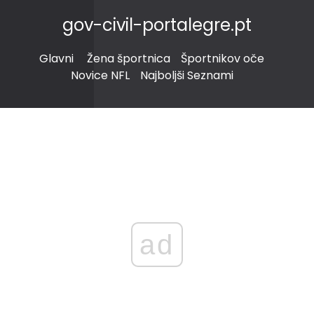
gov-civil-portalegre.pt
Glavni
Žena športnica
Športnikov oče
Novice NFL
Najboljši Seznami
ad