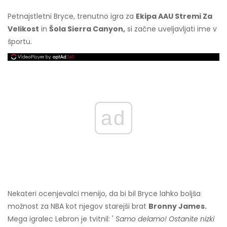
Petnajstletni Bryce, trenutno igra za
Ekipa AAU Stremi Za
Velikost
in
Šola Sierra Canyon,
si začne uveljavljati ime v
športu.
ad
Nekateri ocenjevalci menijo, da bi bil Bryce lahko boljša
možnost za NBA kot njegov starejši brat
Bronny James.
Mega igralec Lebron je tvitnil: '
Samo delamo! Ostanite nizki