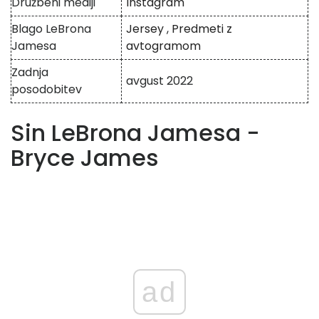
Družbeni mediji
Instagram
Blago LeBrona
Jersey
,
Predmeti z
Jamesa
avtogramom
Zadnja
avgust 2022
posodobitev
Sin LeBrona Jamesa -
Bryce James
ad