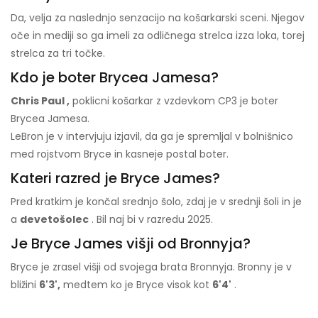
Da, velja za naslednjo senzacijo na košarkarski sceni. Njegov
oče in mediji so ga imeli za odličnega strelca izza loka, torej
strelca za tri točke.
Kdo je boter Brycea Jamesa?
Chris Paul ,
poklicni košarkar z vzdevkom CP3 je boter
Brycea Jamesa.
LeBron je v intervjuju izjavil, da ga je spremljal v bolnišnico
med rojstvom Bryce in kasneje postal boter.
Kateri razred je Bryce James?
Pred kratkim je končal srednjo šolo, zdaj je v srednji šoli in je
a
devetošolec
. Bil naj bi v razredu 2025.
Je Bryce James višji od Bronnyja?
Bryce je zrasel višji od svojega brata Bronnyja. Bronny je v
bližini
6'3',
medtem ko je Bryce visok kot
6'4'
.