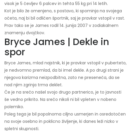
visok je 5 čevljev 6 palcev in tehta 55 kg pri 14 letih.
Kot je bilo že omenjeno, s postavo, ki spominja na svojega
očeta, naj bi bil odličen športnik, saj je pravkar vstopil v rast.
Prav tako se je James rodil 14. junija 2007 v zodiakalnem
znamenju dvojčkov.
Bryce James | Dekle in
spor
Bryce James, mlad najstnik, ki je pravkar vstopil v puberteto,
je nedvomno premlad, da bi imel dekle. A po drugi strani je
njegova karizma neizpodbitna, zato ne preseneča, da se
nad njim zgrinja trma deklet.
Če je na srečo našel svojo drugo partnerico, je to javnosti
še vedno prikrito. Na srečo nikoli ni bil vpleten v nobeno
polemiko.
Poleg tega je bil popolnoma ciljno usmerjen in osredotočen
na svoje osebno in poklicno življenje, ki danes leži nizko v
spletni skupnosti.