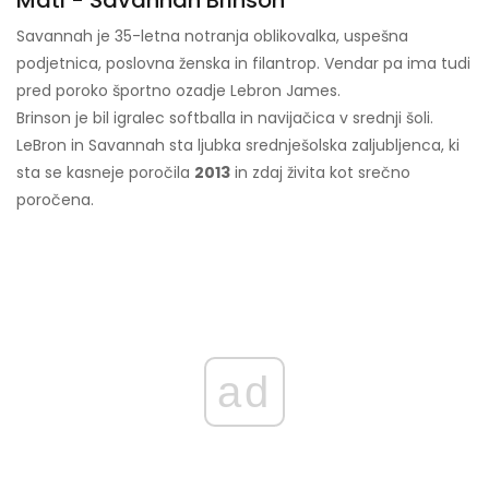
Mati - Savannah Brinson
Savannah je 35-letna notranja oblikovalka, uspešna
podjetnica, poslovna ženska in filantrop. Vendar pa ima tudi
pred poroko športno ozadje Lebron James.
Brinson je bil igralec softballa in navijačica v srednji šoli.
LeBron in Savannah sta ljubka srednješolska zaljubljenca, ki
sta se kasneje poročila
2013
in zdaj živita kot srečno
poročena.
ad