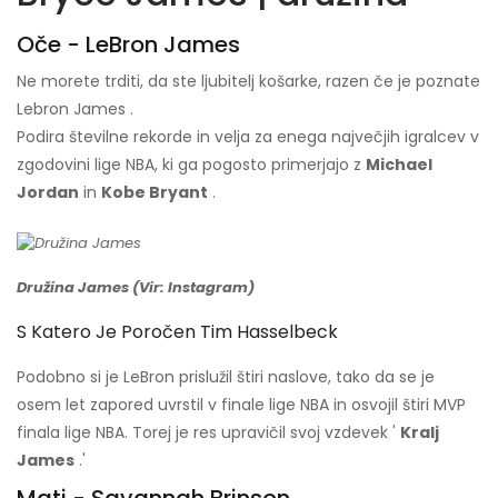
Oče - LeBron James
Ne morete trditi, da ste ljubitelj košarke, razen če je poznate
Lebron James .
Podira številne rekorde in velja za enega največjih igralcev v
zgodovini lige NBA, ki ga pogosto primerjajo z
Michael
Jordan
in
Kobe Bryant
.
Družina James (Vir: Instagram)
S Katero Je Poročen Tim Hasselbeck
Podobno si je LeBron prislužil štiri naslove, tako da se je
osem let zapored uvrstil v finale lige NBA in osvojil štiri MVP
finala lige NBA. Torej je res upravičil svoj vzdevek '
Kralj
James
.'