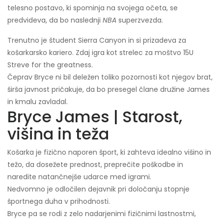
telesno postavo, ki spominja na svojega očeta, se
predvideva, da bo naslednji
NBA
superzvezda.
Trenutno je študent Sierra Canyon in si prizadeva za
košarkarsko kariero. Zdaj igra kot strelec za moštvo 15U
Streve for the greatness.
Čeprav Bryce ni bil deležen toliko pozornosti kot njegov brat,
širša javnost pričakuje, da bo presegel člane družine James
in kmalu zavladal.
Bryce James | Starost,
višina in teža
Košarka je fizično naporen šport, ki zahteva idealno višino in
težo, da dosežete prednost, preprečite poškodbe in
naredite natančnejše udarce med igrami.
Nedvomno je odločilen dejavnik pri določanju stopnje
športnega duha v prihodnosti.
Bryce pa se rodi z zelo nadarjenimi fizičnimi lastnostmi,