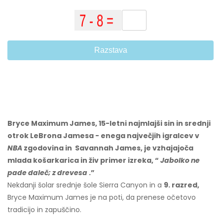
Razstava
Bryce Maximum James, 15-letni najmlajši sin in srednji
otrok LeBrona Jamesa - enega največjih igralcev v
NBA
zgodovina in Savannah James, je vzhajajoča
mlada košarkarica in živ primer izreka, “
Jabolko ne
pade daleč; z drevesa
.”
Nekdanji šolar srednje šole Sierra Canyon in a
9. razred,
Bryce Maximum James je na poti, da prenese očetovo
tradicijo in zapuščino.